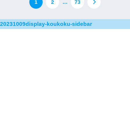
1
2
…
73
20231009display-koukoku-sidebar