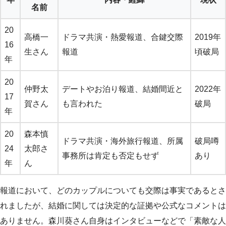
名前
20
高橋一
ドラマ共演・熱愛報道、合鍵交際
2019年
16
生さん
報道
頃破局
年
20
仲野太
デートやお泊り報道、結婚間近と
2022年
17
賀さん
も言われた
破局
年
20
森本慎
ドラマ共演・海外旅行報道、所属
破局噂
24
太郎さ
事務所は肯定も否定もせず
あり
年
ん
報道において、どのカップルについても交際は事実であるとさ
れましたが、結婚に関しては決定的な証拠や公式なコメントは
ありません。森川葵さん自身はインタビューなどで「素敵な人