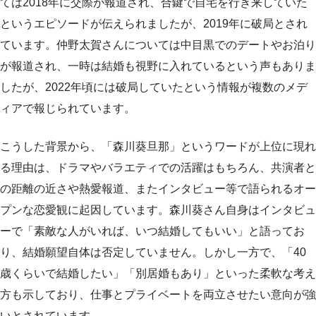
ては2018年に交際が報道され、合鍵で自宅を行き来していた
というエピソードが伝えられましたが、2019年に破局とされ
ています。仲野太賀さんについては中目黒でのデートやお泊り
が報道され、一時は結婚も視野に入れているという声もありま
したが、2022年頃には破局していたという情報が複数のメデ
ィアで報じられています。
こうした背景から、「森川葵旦那」というワードが上位に現れ
る理由は、ドラマやバラエティでの活躍はもちろん、共演者と
の距離の近さや熱愛報道、またインタビュー等で語られるオー
プンな恋愛観に起因しています。森川葵さん自身はインタビュ
ーで「素敵な人がいれば、いつ結婚してもいい」と語ってお
り、結婚願望自体は否定していません。しかし一方で、「40
歳くらいで結婚したい」「別居婚もあり」といった柔軟な考え
方も示しており、仕事とプライベートを両立させたい意向が強
いとされています。