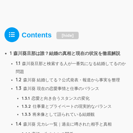
Contents
[
hide
]
1
森川葵旦那は誰？結婚の真相と現在の状況を徹底解説
1.1
森川葵旦那と検索する人が一番気になる結婚してるのか
問題
1.2
森川葵 結婚してる？公式発表・報道から事実を整理
1.3
森川葵 現在の恋愛事情と仕事のバランス
1.3.1
恋愛と向き合うスタンスの変化
1.3.2
仕事量とプライベートの現実的なバランス
1.3.3
将来像として語られている結婚観
1.4
森川葵 元カレ一覧｜過去に噂された相手と真相