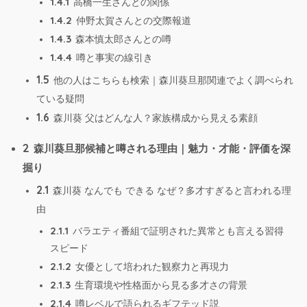
1.4.1
高橋一生さんとの関係
1.4.2
仲野太賀さんとの交際報道
1.4.3
森本慎太郎さんとの噂
1.4.4
噂と事実の線引き
1.5
他の人はこちらも検索｜森川葵旦那関連でよく調べられ
ている疑問
1.6
森川葵 父はどんな人？家族構成から見える素顔
2
森川葵旦那候補と噂される理由｜魅力・才能・評価を深
掘り
2.1
森川葵 なんでも できる なぜ？多才すぎると言われる理
由
2.1.1
バラエティ番組で証明された異常とも言える習得
スピード
2.1.2
女優として培われた観察力と再現力
2.1.3
生育環境や性格面から見る多才さの背景
2.1.4
噂レベルで語られるギフテッド説