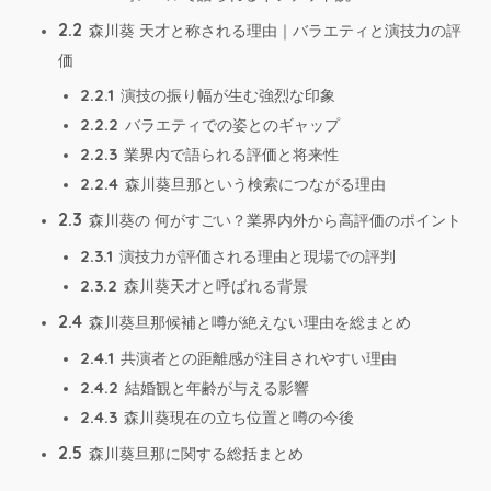
2.2
森川葵 天才と称される理由｜バラエティと演技力の評
価
2.2.1
演技の振り幅が生む強烈な印象
2.2.2
バラエティでの姿とのギャップ
2.2.3
業界内で語られる評価と将来性
2.2.4
森川葵旦那という検索につながる理由
2.3
森川葵の 何がすごい？業界内外から高評価のポイント
2.3.1
演技力が評価される理由と現場での評判
2.3.2
森川葵天才と呼ばれる背景
2.4
森川葵旦那候補と噂が絶えない理由を総まとめ
2.4.1
共演者との距離感が注目されやすい理由
2.4.2
結婚観と年齢が与える影響
2.4.3
森川葵現在の立ち位置と噂の今後
2.5
森川葵旦那に関する総括まとめ