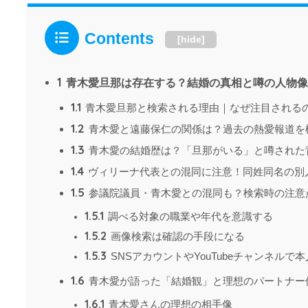
Contents
[
hide
]
1
青木愛旦那は存在する？結婚の真相と噂の人物像
1.1
青木愛旦那と検索される理由｜なぜ注目される
1.2
青木愛と遠藤保仁の関係は？過去の熱愛報道を
1.3
青木愛の結婚歴は？「旦那がいる」と噂された
1.4
ヴィリーナ代表との混同に注意！同姓同名の別
1.5
参議院議員・青木愛との混同も？検索時の注意
1.5.1
調べる対象の職業や年代を意識する
1.5.2
画像検索は確認の手段になる
1.5.3
SNSアカウントやYouTubeチャンネルで
1.6
青木愛が語った「結婚観」と理想のパートナー
1.6.1
青木愛さんの理想の相手像