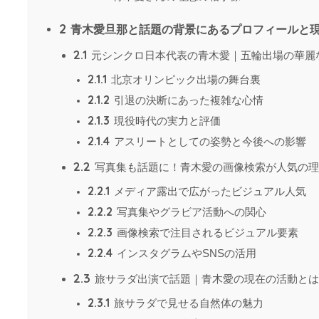
2
青木愛旦那と話題の背景にあるプロフィールと
2.1
元シンクロ日本代表の青木愛｜五輪出場の華麗
2.1.1
北京オリンピック出場の舞台裏
2.1.2
引退の決断にあった複雑な心情
2.1.3
現役時代の実力と評価
2.1.4
アスリートとしての姿勢と今後への影響
2.2
写真集も話題に！青木愛の画像検索が人気の理
2.2.1
メディア露出で広がったビジュアル人気
2.2.2
写真集やグラビア活動への関心
2.2.3
画像検索で注目されるビジュアル要素
2.2.4
インスタグラムやSNSの活用
2.3
旅サラダ出演で話題｜青木愛の現在の活動とは
2.3.1
旅サラダで見せる自然体の魅力