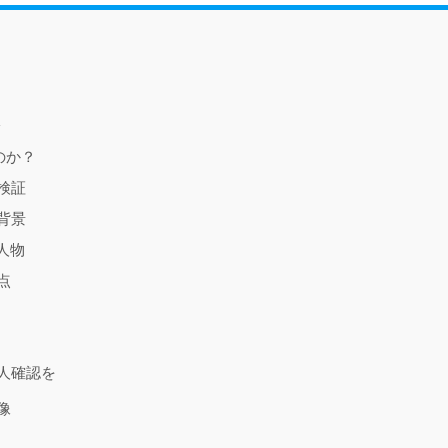
のか？
検証
背景
人物
点
本人確認を
像