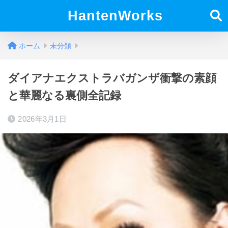
HantenWorks
ホーム
未分類
ダイアナエクストラバガンザ衝撃の素顔
と華麗なる裏側全記録
2026年3月1日