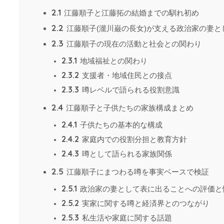
2.1
江藤順子と江藤拓の結婚までの馴れ初め
2.2
江藤順子(瀧川巌の長女)が支える政治家の妻と
2.3
江藤順子の現在の活動と社会との関わり
2.3.1
地域福祉との関わり
2.3.2
支援者・地域住民との接点
2.3.3
噂レベルで語られる役割意識
2.4
江藤順子と子供たちの家族構成まとめ
2.4.1
子供たちの基本的な構成
2.4.2
家庭内での役割分担と教育方針
2.4.3
噂として語られる家族関係
2.5
江藤順子にまつわる噂を事実ベースで検証
2.5.1
政治家の妻として表に出ることへの評価と
2.5.2
実家に関する噂と経済界とのつながり
2.5.3
私生活や家庭に関する話題