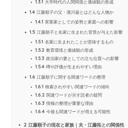
1.3.1
大学時代の人間関係と価値観の形成
1.4
江藤順子の父・瀧川巌とはどんな人物か
1.4.1
実業家としての姿勢と家庭への影響
1.5
江藤順子と名家に生まれた背景が与えた影響
1.5.1
名家に生まれたことが意味するもの
1.5.2
教育環境と価値観の形成
1.5.3
政治家の妻としての立ち位置への影響
1.5.4
噂や評価が生まれやすい理由
1.6
江藤順子に関する関連ワードの整理
1.6.1
検索されやすい関連ワードの傾向
1.6.2
関連ワードが示す読者の疑問
1.6.3
情報の整理が重要な理由
1.6.4
今後も関連ワードが増える可能性
2
江藤順子の現在と家族｜夫・江藤拓との関係性