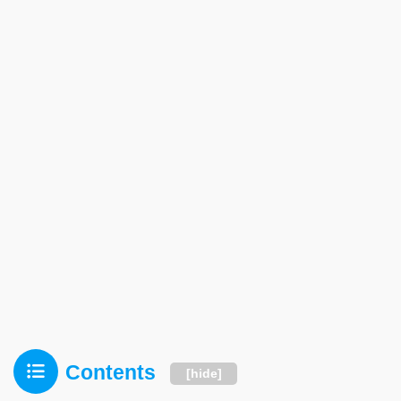
Contents
[
hide
]