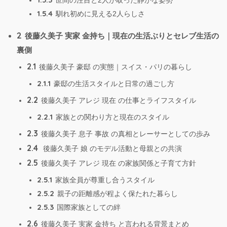
世間の注目と2人が取った静かな姿勢
1.5.4
馴れ初めに見える2人らしさ
2
後藤久美子 実家 金持ち｜現在の生活ぶりとセレブ生活の
裏側
2.1
後藤久美子 豪邸 の実態｜スイス・パリの暮らし
2.1.1
豪邸の生活スタイルと日常の過ごし方
2.2
後藤久美子 アレジ 現在 の仕事とライフスタイル
2.2.1
家族との関わり方と現在のスタイル
2.3
後藤久美子 息子 事故 の真相とレーサーとしての歩み
2.4
後藤久美子 娘 のモデル活動と母親との共演
2.5
後藤久美子 アレジ 現在 の家族関係と子育て方針
2.5.1
家族全員が尊重し合うスタイル
2.5.2
親子の距離感が程よく保たれた暮らし
2.5.3
国際家族としての絆
2.6
後藤久美子 実家 金持ち と言われる背景まとめ