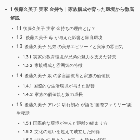
1
後藤久美子 実家 金持ち｜家族構成や育った環境から徹底
解説
1.1
後藤久美子 実家 金持ちの理由とは？
1.2
後藤久美子 母 が与えた影響と家庭環境
1.3
後藤久美子 兄弟 の美形エピソードと実家の雰囲気
1.3.1
実家の教育環境が兄弟の魅力を支えた背景
1.3.2
家族構成と雰囲気の特徴
1.4
後藤久美子 娘 の多言語教育と家族の価値観
1.4.1
国際的な生活環境が与えた影響
1.4.2
家族の価値観と娘の成長
1.5
後藤久美子 アレジ 馴れ初め が語る“国際ファミリー”誕
生秘話
1.5.1
国際的な環境が生んだ距離の縮まり方
1.5.2
文化の違いを超えて成立した関係
1.5.3