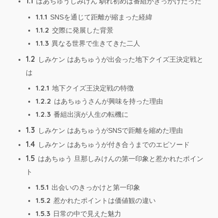
1.1
はあちゅうしみけん 馴れ初めは番組がきっかけだった
1.1.1
SNSを通じて距離が縮まった経緯
1.1.2
交際に発展した背景
1.1.3
異なる世界で生きてきた二人
1.2
しみケン はあちゅうが出会った地下クイズ王決定戦と
は
1.2.1
地下クイズ王決定戦の特徴
1.2.2
はあちゅうさんが興味を持った理由
1.2.3
番組出演が人生の転機に
1.3
しみケン はあちゅうがSNSで距離を縮めた理由
1.4
しみケン はあちゅうが付き合うまでのエピソード
1.5
はあちゅう 旦那しみけんの第一印象と惹かれたポイン
ト
1.5.1
出会いのきっかけと第一印象
1.5.2
惹かれたポイントは価値観の違い
1.5.3
日常の中で見えた魅力