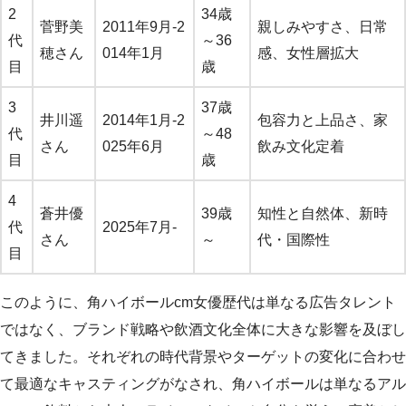
2
34歳
菅野美
2011年9月-2
親しみやすさ、日常
代
～36
穂さん
014年1月
感、女性層拡大
目
歳
3
37歳
井川遥
2014年1月-2
包容力と上品さ、家
代
～48
さん
025年6月
飲み文化定着
目
歳
4
蒼井優
39歳
知性と自然体、新時
代
2025年7月-
さん
～
代・国際性
目
このように、角ハイボールcm女優歴代は単なる広告タレント
ではなく、ブランド戦略や飲酒文化全体に大きな影響を及ぼし
てきました。それぞれの時代背景やターゲットの変化に合わせ
て最適なキャスティングがなされ、角ハイボールは単なるアル