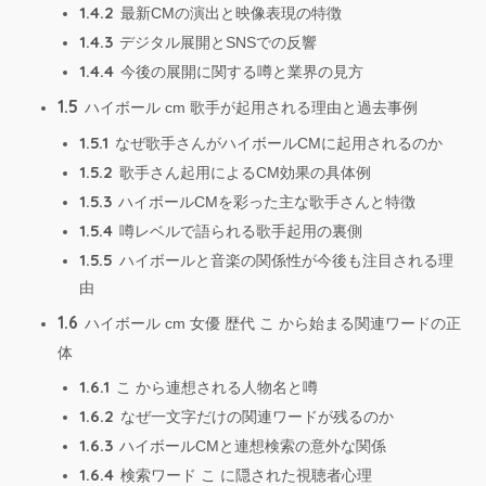
1.4.2
最新CMの演出と映像表現の特徴
1.4.3
デジタル展開とSNSでの反響
1.4.4
今後の展開に関する噂と業界の見方
1.5
ハイボール cm 歌手が起用される理由と過去事例
1.5.1
なぜ歌手さんがハイボールCMに起用されるのか
1.5.2
歌手さん起用によるCM効果の具体例
1.5.3
ハイボールCMを彩った主な歌手さんと特徴
1.5.4
噂レベルで語られる歌手起用の裏側
1.5.5
ハイボールと音楽の関係性が今後も注目される理
由
1.6
ハイボール cm 女優 歴代 こ から始まる関連ワードの正
体
1.6.1
こ から連想される人物名と噂
1.6.2
なぜ一文字だけの関連ワードが残るのか
1.6.3
ハイボールCMと連想検索の意外な関係
1.6.4
検索ワード こ に隠された視聴者心理