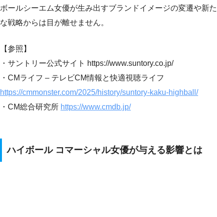
ボールシーエム女優が生み出すブランドイメージの変遷や新た
な戦略からは目が離せません。
【参照】
・サントリー公式サイト https://www.suntory.co.jp/
・CMライフ – テレビCM情報と快適視聴ライフ
https://cmmonster.com/2025/history/suntory-kaku-highball/
・CM総合研究所
https://www.cmdb.jp/
ハイボール コマーシャル女優が与える影響とは