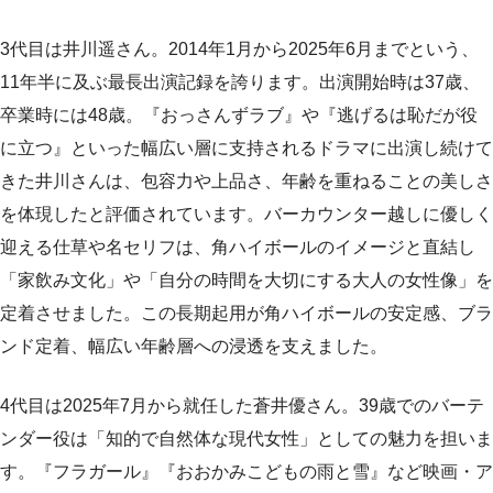
3代目は井川遥さん。2014年1月から2025年6月までという、
11年半に及ぶ最長出演記録を誇ります。出演開始時は37歳、
卒業時には48歳。『おっさんずラブ』や『逃げるは恥だが役
に立つ』といった幅広い層に支持されるドラマに出演し続けて
きた井川さんは、包容力や上品さ、年齢を重ねることの美しさ
を体現したと評価されています。バーカウンター越しに優しく
迎える仕草や名セリフは、角ハイボールのイメージと直結し
「家飲み文化」や「自分の時間を大切にする大人の女性像」を
定着させました。この長期起用が角ハイボールの安定感、ブラ
ンド定着、幅広い年齢層への浸透を支えました。
4代目は2025年7月から就任した蒼井優さん。39歳でのバーテ
ンダー役は「知的で自然体な現代女性」としての魅力を担いま
す。『フラガール』『おおかみこどもの雨と雪』など映画・ア