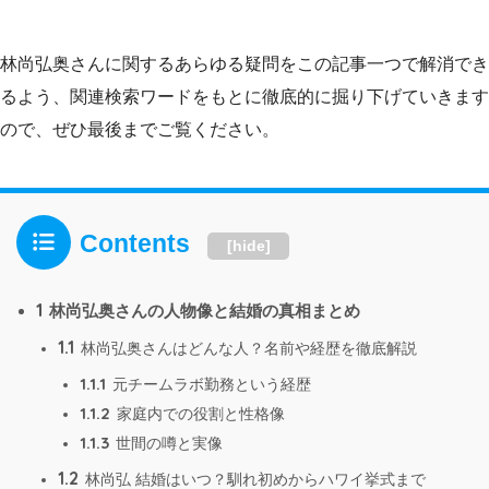
林尚弘奥さんに関するあらゆる疑問をこの記事一つで解消でき
るよう、関連検索ワードをもとに徹底的に掘り下げていきます
ので、ぜひ最後までご覧ください。
Contents
[
hide
]
1
林尚弘奥さんの人物像と結婚の真相まとめ
1.1
林尚弘奥さんはどんな人？名前や経歴を徹底解説
1.1.1
元チームラボ勤務という経歴
1.1.2
家庭内での役割と性格像
1.1.3
世間の噂と実像
1.2
林尚弘 結婚はいつ？馴れ初めからハワイ挙式まで