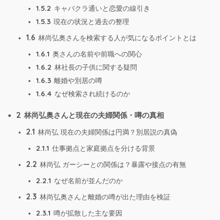
1.5.2
キャバクラ通いと恋愛の線引き
1.5.3
現在の状況と過去の整理
1.6
林尚弘奥さんを検索する人が気になるポイントとは
1.6.1
奥さんの名前や前職への関心
1.6.2
林社長の子供に関する疑問
1.6.3
離婚や別居の噂
1.6.4
なぜ検索され続けるのか
2
林尚弘奥さんと現在の夫婦関係・噂の真相
2.1
林尚弘 現在の夫婦関係は円満？別居説の真偽
2.1.1
仕事拠点と家庭拠点を分ける背景
2.2
林尚弘 ガーシーとの関係は？暴露や接点の有無
2.2.1
なぜ名前が並んだのか
2.3
林尚弘奥さんと離婚の噂が出た理由を検証
2.3.1
噂が拡散した主な要因