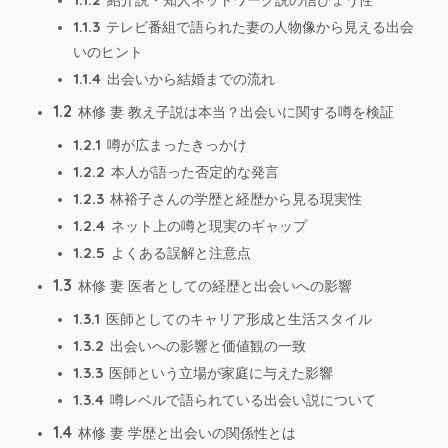
紹介説・知人ネットワーク説の信ぴょう性
1.1.3
テレビ番組で語られた妻の人物像から見える出会
いのヒント
1.1.4
出会いから結婚までの流れ
1.2
林修 妻 教え子説は本当？出会いに関する噂を検証
1.2.1
噂が広まったきっかけ
1.2.2
本人が語った否定的な発言
1.2.3
林裕子さんの学歴と経歴から見る現実性
1.2.4
ネット上の噂と現実のギャップ
1.2.5
よくある誤解と注意点
1.3
林修 妻 医者としての経歴と出会いへの影響
1.3.1
医師としてのキャリア形成と生活スタイル
1.3.2
出会いへの影響と価値観の一致
1.3.3
医師という立場が家庭に与えた影響
1.3.4
噂レベルで語られている出会い説について
1.4
林修 妻 学歴と出会いの関係性とは