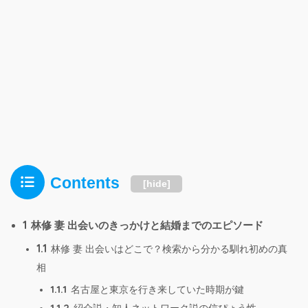
Contents
[
hide
]
1
林修 妻 出会いのきっかけと結婚までのエピソード
1.1
林修 妻 出会いはどこで？検索から分かる馴れ初めの真
相
1.1.1
名古屋と東京を行き来していた時期が鍵
1.1.2