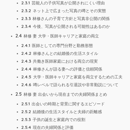
2.3.1
芸能人の子供写真が公開されにくい理由
2.3.2
ネット上で広まった写真の噂とその実態
2.3.3
林修さんの子育て方針と写真非公開の関係
2.3.4
今後、写真が公開される可能性はあるのか
2.4
林修 妻 大学・医師キャリアと家庭の両立
2.4.1
医師としての専門分野と勤務形態
2.4.2
林修さんとの結婚後の生活スタイル
2.4.3
共働き医師家庭における両立の現実
2.4.4
林修さんが語る妻への評価と信頼関係
2.4.5
大学・医師キャリアと家庭を両立するための工夫
2.4.6
噂レベルで語られる引退説や非常勤説について
2.5
林修 妻 出会いから現在までの夫婦関係まとめ
2.5.1
出会いの時期と背景に関するエピソード
2.5.2
結婚後の生活スタイルと夫婦の距離感
2.5.3
子供の誕生と家庭内での役割
2.5.4
現在の夫婦関係と評価