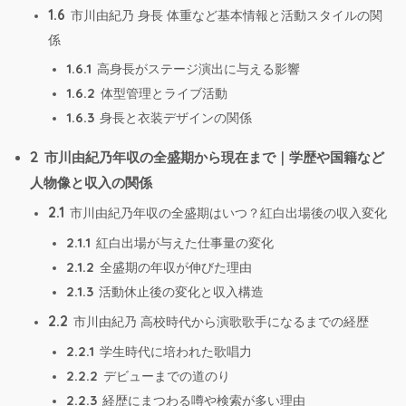
1.6
市川由紀乃 身長 体重など基本情報と活動スタイルの関
係
1.6.1
高身長がステージ演出に与える影響
1.6.2
体型管理とライブ活動
1.6.3
身長と衣装デザインの関係
2
市川由紀乃年収の全盛期から現在まで｜学歴や国籍など
人物像と収入の関係
2.1
市川由紀乃年収の全盛期はいつ？紅白出場後の収入変化
2.1.1
紅白出場が与えた仕事量の変化
2.1.2
全盛期の年収が伸びた理由
2.1.3
活動休止後の変化と収入構造
2.2
市川由紀乃 高校時代から演歌歌手になるまでの経歴
2.2.1
学生時代に培われた歌唱力
2.2.2
デビューまでの道のり
2.2.3
経歴にまつわる噂や検索が多い理由