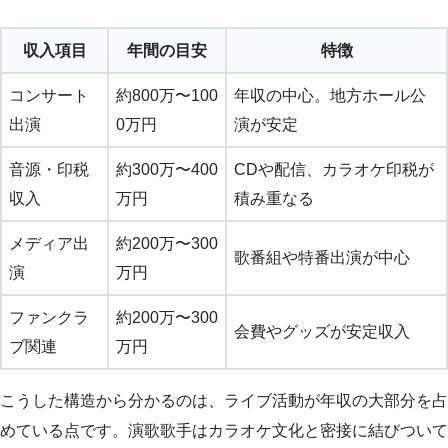
収入項目
年間の目安
特徴
コンサート
約800万〜100
年収の中心。地方ホール公
出演
0万円
演が安定
音源・印税
約300万〜400
CDや配信、カラオケ印税が
収入
万円
積み重なる
メディア出
約200万〜300
歌番組や特番出演が中心
演
万円
ファンクラ
約200万〜300
会費やグッズが安定収入
ブ関連
万円
こうした構造から分かるのは、ライブ活動が年収の大部分を占
めている点です。演歌歌手はカラオケ文化と密接に結びついて