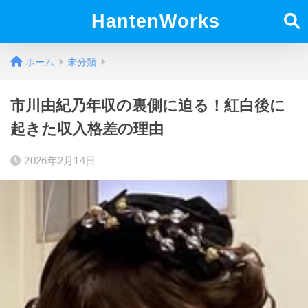
HantenWorks
ホーム
未分類
市川由紀乃年収の裏側に迫る！紅白後に
起きた収入格差の理由
2026年2月14日