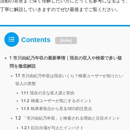
活動の背景まで深く理解したい方にとっても参考になるよう、
丁寧に解説していきますのでぜひ最後までご覧ください。
Contents
[
hide
]
1
市川由紀乃年収の最新事情｜現在の収入や検索で多い疑
問を徹底解説
1.1
市川由紀乃年収は現在いくら？検索ユーザーが知りたい
収入の実態
1.1.1
現在の主な収入源と割合
1.1.2
検索ユーザーが気にするポイント
1.1.3
執筆者視点から見るSEO的注意点
1.2
「市川由紀乃年収」と検索される理由と注目ポイント
1.2.1
紅白出場が与えたインパクト