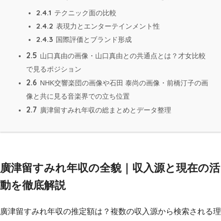
2.4.1
テクニック面の比較
2.4.2
表現力とエンターテインメント性
2.4.3
国際評価とブランド形成
2.5
山口真由の画像・山口真由との共通点とは？才女比較
で見るポジション
2.6
NHK交響楽団の画像や石田 泰尚の画像・前橋汀子の画
像と共に見る音楽界での立ち位置
2.7
廣津留すみれ年収の総まとめとデータ整理
廣津留すみれ年収の全貌｜収入源と現在の活
動を徹底解説
廣津留すみれ年収の推定額は？複数の収入源から検索される理