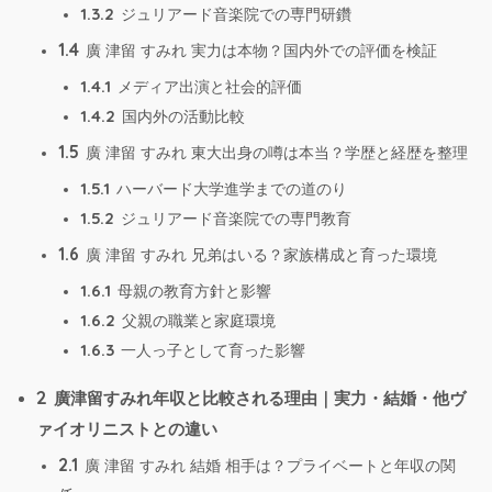
1.3.2
ジュリアード音楽院での専門研鑽
1.4
廣 津留 すみれ 実力は本物？国内外での評価を検証
1.4.1
メディア出演と社会的評価
1.4.2
国内外の活動比較
1.5
廣 津留 すみれ 東大出身の噂は本当？学歴と経歴を整理
1.5.1
ハーバード大学進学までの道のり
1.5.2
ジュリアード音楽院での専門教育
1.6
廣 津留 すみれ 兄弟はいる？家族構成と育った環境
1.6.1
母親の教育方針と影響
1.6.2
父親の職業と家庭環境
1.6.3
一人っ子として育った影響
2
廣津留すみれ年収と比較される理由｜実力・結婚・他ヴ
ァイオリニストとの違い
2.1
廣 津留 すみれ 結婚 相手は？プライベートと年収の関