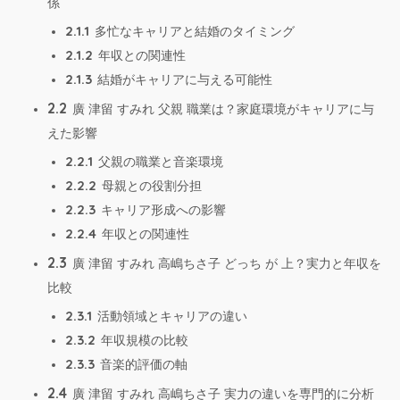
係
2.1.1
多忙なキャリアと結婚のタイミング
2.1.2
年収との関連性
2.1.3
結婚がキャリアに与える可能性
2.2
廣 津留 すみれ 父親 職業は？家庭環境がキャリアに与
えた影響
2.2.1
父親の職業と音楽環境
2.2.2
母親との役割分担
2.2.3
キャリア形成への影響
2.2.4
年収との関連性
2.3
廣 津留 すみれ 高嶋ちさ子 どっち が 上？実力と年収を
比較
2.3.1
活動領域とキャリアの違い
2.3.2
年収規模の比較
2.3.3
音楽的評価の軸
2.4
廣 津留 すみれ 高嶋ちさ子 実力の違いを専門的に分析