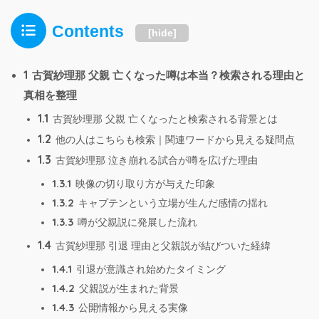
Contents
[
hide
]
1
古賀紗理那 父親 亡くなった噂は本当？検索される理由と
真相を整理
1.1
古賀紗理那 父親 亡くなったと検索される背景とは
1.2
他の人はこちらも検索｜関連ワードから見える疑問点
1.3
古賀紗理那 泣き崩れる試合が噂を広げた理由
1.3.1
映像の切り取り方が与えた印象
1.3.2
キャプテンという立場が生んだ感情の揺れ
1.3.3
噂が父親説に発展した流れ
1.4
古賀紗理那 引退 理由と父親説が結びついた経緯
1.4.1
引退が意識され始めたタイミング
1.4.2
父親説が生まれた背景
1.4.3
公開情報から見える実像