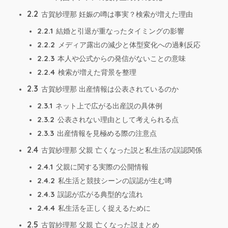
2.2
古賀紗理那 妊娠の噂は事実？検索が増えた理由
2.2.1
結婚と引退が重なったタイミングの影響
2.2.2
メディア露出の減少と体型変化への過剰反応
2.2.3
本人や公式からの発信がないことの意味
2.2.4
検索が増えた背景を整理
2.3
古賀紗理那 出産情報は公表されているのか
2.3.1
ネット上で広がる出産説の具体例
2.3.2
公表されない理由として考えられる点
2.3.3
出産情報を見極める際の注意点
2.4
古賀紗理那 父親 亡くなった説と私生活の誤認関係
2.4.1
父親に関する実際の公開情報
2.4.2
私生活と競技シーンの誤認が生む噂
2.4.3
誤認が広がる典型的な流れ
2.4.4
私生活を正しく捉えるために
2.5
古賀紗理那 父親 亡くなった説まとめ