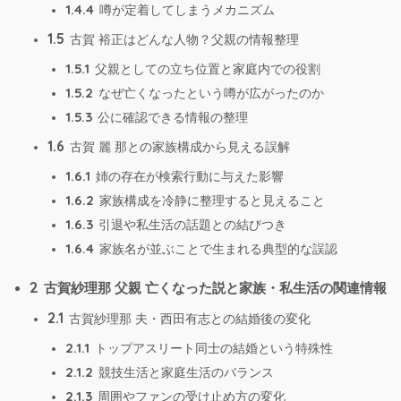
1.4.4
噂が定着してしまうメカニズム
1.5
古賀 裕正はどんな人物？父親の情報整理
1.5.1
父親としての立ち位置と家庭内での役割
1.5.2
なぜ亡くなったという噂が広がったのか
1.5.3
公に確認できる情報の整理
1.6
古賀 麗 那との家族構成から見える誤解
1.6.1
姉の存在が検索行動に与えた影響
1.6.2
家族構成を冷静に整理すると見えること
1.6.3
引退や私生活の話題との結びつき
1.6.4
家族名が並ぶことで生まれる典型的な誤認
2
古賀紗理那 父親 亡くなった説と家族・私生活の関連情報
2.1
古賀紗理那 夫・西田有志との結婚後の変化
2.1.1
トップアスリート同士の結婚という特殊性
2.1.2
競技生活と家庭生活のバランス
2.1.3
周囲やファンの受け止め方の変化