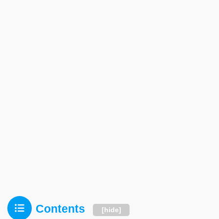
Contents
[
hide
]