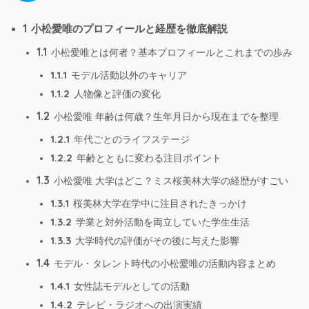
1
小松愛唯のプロフィールと経歴を徹底解説
1.1
小松愛唯とは何者？基本プロフィールとこれまでの歩み
1.1.1
モデル活動以外のキャリア
1.1.2
人物像と評価の変化
1.2
小松愛唯 年齢は何歳？生年月日から現在までを整理
1.2.1
年代ごとのライフステージ
1.2.2
年齢とともに変わる注目ポイント
1.3
小松愛唯 大学はどこ？ミス桜美林大学の経歴がすごい
1.3.1
桜美林大学在学中に注目されたきっかけ
1.3.2
学業と対外活動を両立していた学生生活
1.3.3
大学時代の評価がその後に与えた影響
1.4
モデル・タレント時代の小松愛唯の活動内容まとめ
1.4.1
女性誌モデルとしての活動
1.4.2
テレビ・ラジオへの出演実績