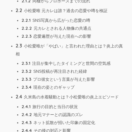
2.1.2
同棲からプロポーズまでの流れ
2.2
小松愛唯 元カレは誰？過去の恋愛や噂を検証
2.2.1
SNS写真から広がった恋愛の噂
2.2.2
元カレとされる人物像の共通点
2.2.3
恋愛遍歴が与えた現在への影響
2.3
小松愛唯が「やばい」と言われた理由とは？炎上の真
相
2.3.1
注目が集中したタイミングと世間の空気感
2.3.2
SNS投稿が再注目された経緯
2.3.3
プロ彼女という言葉が与えた影響
2.3.4
現在の姿とのギャップ
2.4
久米島の水着騒動とは？小松愛唯の炎上エピソード
2.4.1
旅行の目的と当日の状況
2.4.2
地元マナーとの認識のズレ
2.4.3
ネット拡散が招いた印象の固定化
2.4.4
その後の対応と影響