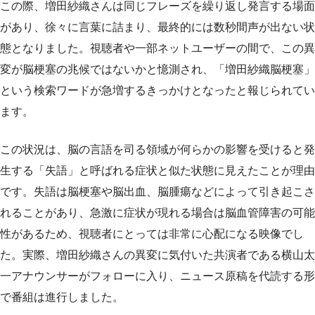
この際、増田紗織さんは同じフレーズを繰り返し発言する場面
があり、徐々に言葉に詰まり、最終的には数秒間声が出ない状
態となりました。視聴者や一部ネットユーザーの間で、この異
変が脳梗塞の兆候ではないかと憶測され、「増田紗織脳梗塞」
という検索ワードが急増するきっかけとなったと報じられてい
ます。
この状況は、脳の言語を司る領域が何らかの影響を受けると発
生する「失語」と呼ばれる症状と似た状態に見えたことが理由
です。失語は脳梗塞や脳出血、脳腫瘍などによって引き起こさ
れることがあり、急激に症状が現れる場合は脳血管障害の可能
性があるため、視聴者にとっては非常に心配になる映像でし
た。実際、増田紗織さんの異変に気付いた共演者である横山太
一アナウンサーがフォローに入り、ニュース原稿を代読する形
で番組は進行しました。