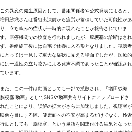
この異変の発生原因として、番組関係者や公式発表によると、
増田紗織さんは番組出演前から疲労が蓄積していた可能性があ
り、立ち眩みの症状が一時的に現れたことが報告されていま
す。医療機関での検査も行われましたが、脳梗塞の診断はされ
ず、番組終了後には自宅で休養に入る形となりました。視聴者
にとっては一見して重大な症状に見える場面でしたが、医療的
には一過性の立ち眩みによる発声不調であったことが確認され
ています。
また、この一件は動画としても一部で拡散され、「増田紗織
脳梗塞 動画」としてSNSや動画共有サイトにアップロードさ
れたことにより、誤解の拡大がさらに加速しました。視聴者が
映像を目にする際、健康面への不安が高まるだけでなく、検索
行動としても「脳梗塞」という単語を関連付ける結果となった