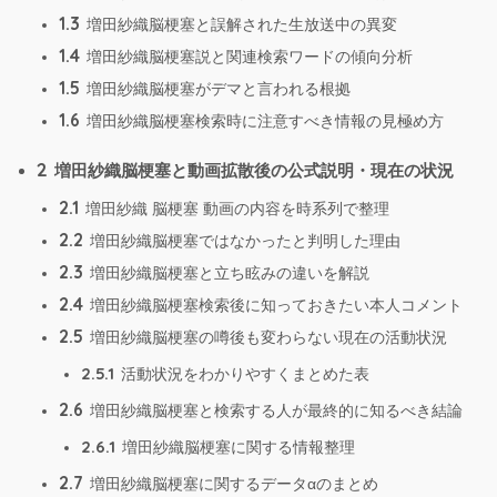
1.3
増田紗織脳梗塞と誤解された生放送中の異変
1.4
増田紗織脳梗塞説と関連検索ワードの傾向分析
1.5
増田紗織脳梗塞がデマと言われる根拠
1.6
増田紗織脳梗塞検索時に注意すべき情報の見極め方
2
増田紗織脳梗塞と動画拡散後の公式説明・現在の状況
2.1
増田紗織 脳梗塞 動画の内容を時系列で整理
2.2
増田紗織脳梗塞ではなかったと判明した理由
2.3
増田紗織脳梗塞と立ち眩みの違いを解説
2.4
増田紗織脳梗塞検索後に知っておきたい本人コメント
2.5
増田紗織脳梗塞の噂後も変わらない現在の活動状況
2.5.1
活動状況をわかりやすくまとめた表
2.6
増田紗織脳梗塞と検索する人が最終的に知るべき結論
2.6.1
増田紗織脳梗塞に関する情報整理
2.7
増田紗織脳梗塞に関するデータαのまとめ