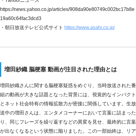
・Yahoo!ニュース
https://news.yahoo.co.jp/articles/908da90e80749c002bc17b8e
19a60c64fac3dcd3
・朝日放送テレビ公式サイト
https://www.asahi.co.jp/
増田紗織 脳梗塞 動画が注目された理由とは
増田紗織さんに関する脳梗塞疑惑をめぐり、当時放送された番
組の動画が大きな話題となった背景には、視覚的なインパクト
とネット社会特有の情報拡散力が密接に関係しています。生放
送中の増田さんは、エンタメコーナーにおいて言葉に詰まった
り、同じフレーズを繰り返すなどの異変を見せ、最終的に言葉
が出なくなるという状態に陥りました。この一部始終は、リア