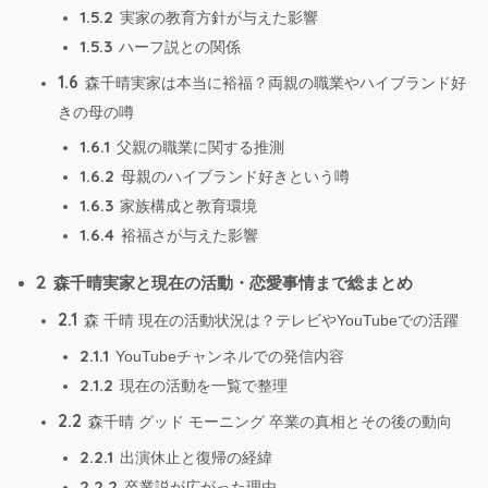
1.5.2
実家の教育方針が与えた影響
1.5.3
ハーフ説との関係
1.6
森千晴実家は本当に裕福？両親の職業やハイブランド好
きの母の噂
1.6.1
父親の職業に関する推測
1.6.2
母親のハイブランド好きという噂
1.6.3
家族構成と教育環境
1.6.4
裕福さが与えた影響
2
森千晴実家と現在の活動・恋愛事情まで総まとめ
2.1
森 千晴 現在の活動状況は？テレビやYouTubeでの活躍
2.1.1
YouTubeチャンネルでの発信内容
2.1.2
現在の活動を一覧で整理
2.2
森千晴 グッド モーニング 卒業の真相とその後の動向
2.2.1
出演休止と復帰の経緯
2.2.2
卒業説が広がった理由