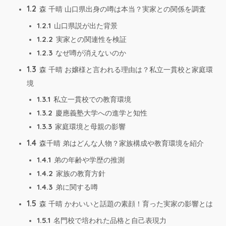
1.2
森 千晴 山口県出身の噂は本当？実家との関係を調査
1.2.1
山口県説が出た背景
1.2.2
実家との関連性を検証
1.2.3
なぜ噂が消えないのか
1.3
森 千晴 お嬢様と言われる理由は？私立一貫校と家庭環
境
1.3.1
私立一貫校での教育環境
1.3.2
慶應義塾大学への進学と知性
1.3.3
家庭環境と母親の影響
1.4
森千晴 弟はどんな人物？家族構成や教育環境を紹介
1.4.1
弟の年齢や学歴の推測
1.4.2
家族の教育方針
1.4.3
弟に関する噂
1.5
森 千晴 かわいいと話題の素顔！育った実家の影響とは
1.5.1
名門校で培われた品格と自己表現力