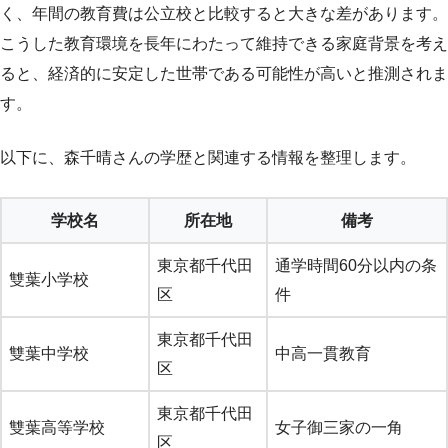
く、年間の教育費は公立校と比較すると大きな差があります。
こうした教育環境を長年にわたって維持できる家庭背景を考え
ると、経済的に安定した世帯である可能性が高いと推測されま
す。
以下に、森千晴さんの学歴と関連する情報を整理します。
学校名
所在地
備考
東京都千代田
通学時間60分以内の条
雙葉小学校
区
件
東京都千代田
雙葉中学校
中高一貫教育
区
東京都千代田
雙葉高等学校
女子御三家の一角
区