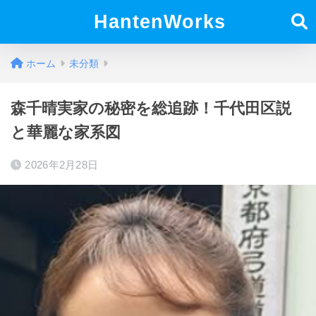
HantenWorks
ホーム
未分類
森千晴実家の秘密を総追跡！千代田区説
と華麗な家系図
2026年2月28日