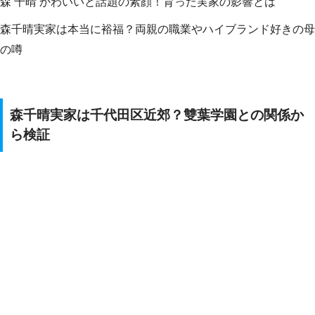
森 千晴 かわいいと話題の素顔！育った実家の影響とは
森千晴実家は本当に裕福？両親の職業やハイブランド好きの母
の噂
森千晴実家は千代田区近郊？雙葉学園との関係か
ら検証