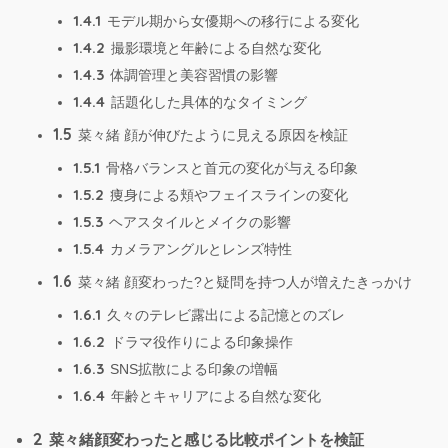
1.4.1
モデル期から女優期への移行による変化
1.4.2
撮影環境と年齢による自然な変化
1.4.3
体調管理と美容習慣の影響
1.4.4
話題化した具体的なタイミング
1.5
菜々緒 顔が伸びたように見える原因を検証
1.5.1
骨格バランスと首元の変化が与える印象
1.5.2
痩身による頬やフェイスラインの変化
1.5.3
ヘアスタイルとメイクの影響
1.5.4
カメラアングルとレンズ特性
1.6
菜々緒 顔変わった?と疑問を持つ人が増えたきっかけ
1.6.1
久々のテレビ露出による記憶とのズレ
1.6.2
ドラマ役作りによる印象操作
1.6.3
SNS拡散による印象の増幅
1.6.4
年齢とキャリアによる自然な変化
2
菜々緒顔変わったと感じる比較ポイントを検証