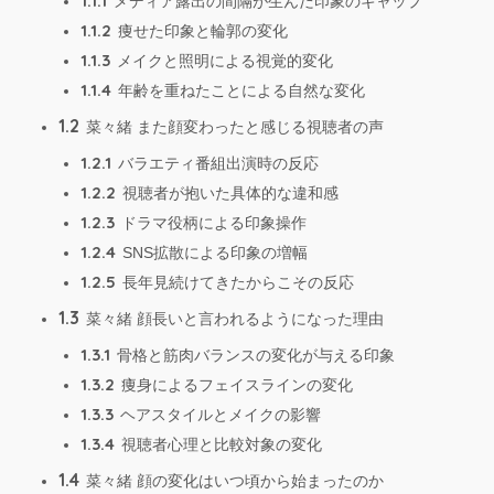
1.1.1
メディア露出の間隔が生んだ印象のギャップ
1.1.2
痩せた印象と輪郭の変化
1.1.3
メイクと照明による視覚的変化
1.1.4
年齢を重ねたことによる自然な変化
1.2
菜々緒 また顔変わったと感じる視聴者の声
1.2.1
バラエティ番組出演時の反応
1.2.2
視聴者が抱いた具体的な違和感
1.2.3
ドラマ役柄による印象操作
1.2.4
SNS拡散による印象の増幅
1.2.5
長年見続けてきたからこその反応
1.3
菜々緒 顔長いと言われるようになった理由
1.3.1
骨格と筋肉バランスの変化が与える印象
1.3.2
痩身によるフェイスラインの変化
1.3.3
ヘアスタイルとメイクの影響
1.3.4
視聴者心理と比較対象の変化
1.4
菜々緒 顔の変化はいつ頃から始まったのか