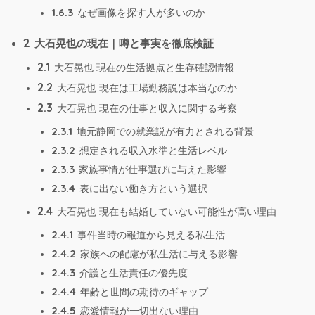
1.6.3
なぜ画像を探す人が多いのか
2
大石晃也の現在｜噂と事実を徹底検証
2.1
大石晃也 現在の生活拠点と生存確認情報
2.2
大石晃也 現在は工場勤務説は本当なのか
2.3
大石晃也 現在の仕事と収入に関する考察
2.3.1
地元静岡での就業説が有力とされる背景
2.3.2
想定される収入水準と生活レベル
2.3.3
家族事情が仕事選びに与えた影響
2.3.4
表に出ない働き方という選択
2.4
大石晃也 現在も結婚していない可能性が高い理由
2.4.1
事件当時の報道から見える私生活
2.4.2
家族への配慮が私生活に与える影響
2.4.3
介護と生活責任の優先度
2.4.4
年齢と世間の期待のギャップ
2.4.5
恋愛情報が一切出ない理由