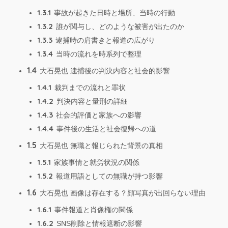
1.3.1
事故が起きた日時と場所、当時の行動
1.3.2
誰が関与し、どのような被害が出たのか
1.3.3
逮捕時の肩書きと報道の広がり
1.3.4
当時の流れを時系列で整理
1.4
大石晃也 逮捕後の判決内容と社会的影響
1.4.1
裁判までの流れと罪状
1.4.2
判決内容と量刑の詳細
1.4.3
社会的評価と家族への影響
1.4.4
事件後の生活と社会復帰への道
1.5
大石晃也 無職と報じられた背景の真相
1.5.1
家族事情と就労状況の関係
1.5.2
報道用語としての無職が持つ影響
1.6
大石晃也 画像は存在する？顔写真が出回らない理由
1.6.1
事件報道と肖像権の関係
1.6.2
SNS削除と情報遮断の影響