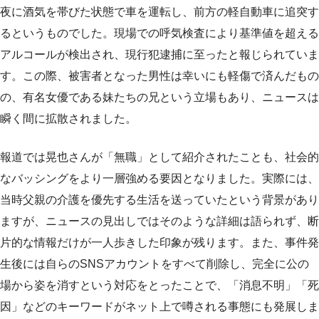
夜に酒気を帯びた状態で車を運転し、前方の軽自動車に追突す
るというものでした。現場での呼気検査により基準値を超える
アルコールが検出され、現行犯逮捕に至ったと報じられていま
す。この際、被害者となった男性は幸いにも軽傷で済んだもの
の、有名女優である妹たちの兄という立場もあり、ニュースは
瞬く間に拡散されました。
報道では晃也さんが「無職」として紹介されたことも、社会的
なバッシングをより一層強める要因となりました。実際には、
当時父親の介護を優先する生活を送っていたという背景があり
ますが、ニュースの見出しではそのような詳細は語られず、断
片的な情報だけが一人歩きした印象が残ります。また、事件発
生後には自らのSNSアカウントをすべて削除し、完全に公の
場から姿を消すという対応をとったことで、「消息不明」「死
因」などのキーワードがネット上で噂される事態にも発展しま