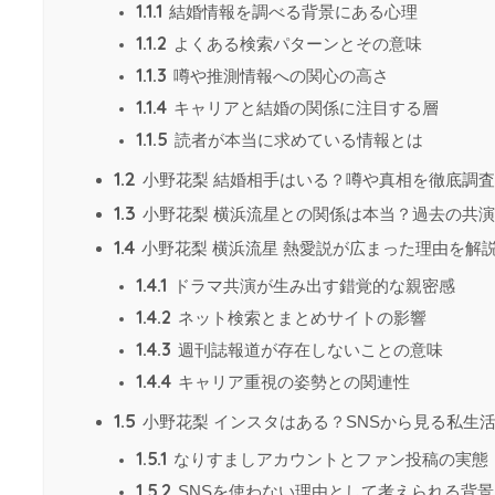
1.1.1
結婚情報を調べる背景にある心理
1.1.2
よくある検索パターンとその意味
1.1.3
噂や推測情報への関心の高さ
1.1.4
キャリアと結婚の関係に注目する層
1.1.5
読者が本当に求めている情報とは
1.2
小野花梨 結婚相手はいる？噂や真相を徹底調査
1.3
小野花梨 横浜流星との関係は本当？過去の共
1.4
小野花梨 横浜流星 熱愛説が広まった理由を解
1.4.1
ドラマ共演が生み出す錯覚的な親密感
1.4.2
ネット検索とまとめサイトの影響
1.4.3
週刊誌報道が存在しないことの意味
1.4.4
キャリア重視の姿勢との関連性
1.5
小野花梨 インスタはある？SNSから見る私生
1.5.1
なりすましアカウントとファン投稿の実態
1.5.2
SNSを使わない理由として考えられる背景