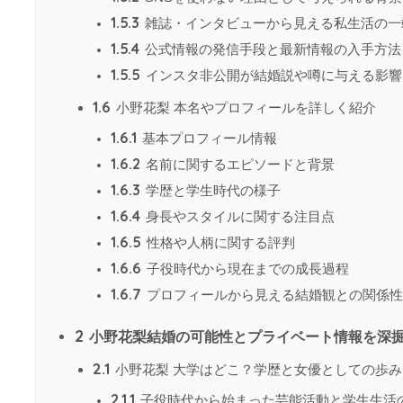
1.5.3
雑誌・インタビューから見える私生活の一
1.5.4
公式情報の発信手段と最新情報の入手方法
1.5.5
インスタ非公開が結婚説や噂に与える影響
1.6
小野花梨 本名やプロフィールを詳しく紹介
1.6.1
基本プロフィール情報
1.6.2
名前に関するエピソードと背景
1.6.3
学歴と学生時代の様子
1.6.4
身長やスタイルに関する注目点
1.6.5
性格や人柄に関する評判
1.6.6
子役時代から現在までの成長過程
1.6.7
プロフィールから見える結婚観との関係性
2
小野花梨結婚の可能性とプライベート情報を深
2.1
小野花梨 大学はどこ？学歴と女優としての歩み
2.1.1
子役時代から始まった芸能活動と学生生活