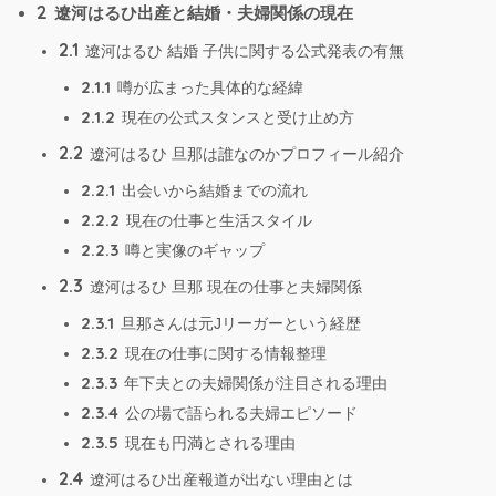
2
遼河はるひ出産と結婚・夫婦関係の現在
2.1
遼河はるひ 結婚 子供に関する公式発表の有無
2.1.1
噂が広まった具体的な経緯
2.1.2
現在の公式スタンスと受け止め方
2.2
遼河はるひ 旦那は誰なのかプロフィール紹介
2.2.1
出会いから結婚までの流れ
2.2.2
現在の仕事と生活スタイル
2.2.3
噂と実像のギャップ
2.3
遼河はるひ 旦那 現在の仕事と夫婦関係
2.3.1
旦那さんは元Jリーガーという経歴
2.3.2
現在の仕事に関する情報整理
2.3.3
年下夫との夫婦関係が注目される理由
2.3.4
公の場で語られる夫婦エピソード
2.3.5
現在も円満とされる理由
2.4
遼河はるひ出産報道が出ない理由とは