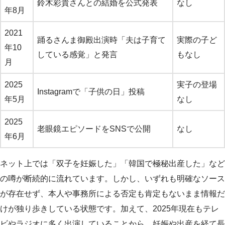
鈴木彩貴さんとの結婚を公式発表
なし
年8月
2021
踊るさんま御殿出演時「夫は子育て
実際の子ど
年10
している感覚」と発言
もなし
月
2025
実子の登場
Instagramで「子供の日」投稿
年5月
なし
2025
老眼鏡エピソードをSNSで公開
なし
年6月
ネット上では「双子を妊娠した」「韓国で極秘出産した」など
の噂が断続的に流れています。しかし、いずれも明確なソース
が存在せず、本人や事務所による否定も肯定もないまま情報だ
けが独り歩きしている状態です。加えて、2025年現在もテレ
ビやラジオに多く出演していることから、妊娠や出産を経て長