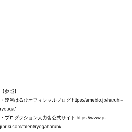
【参照】
・遼河はるひオフィシャルブログ https://ameblo.jp/haruhi–
ryouga/
・プロダクション人力舎公式サイト https://www.p-
jinriki.com/talent/ryogaharuhi/