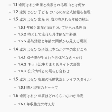
1.1
遼河はるひ出産と検索される理由とは何か
1.2
遼河はるひ 子どもはいるのか公式情報を整理
1.3
遼河はるひ 出産 何 歳と噂される年齢の検証
1.3.1
年齢と出産が結びついて語られる理由
1.3.2
噂として流れた具体的な年齢像
1.3.3
芸能活動と年齢の関係から見える現実
1.4
遼河はるひ 双子説は本当かデマの出どころ
1.4.1
双子説が生まれた具体的なきっかけ
1.4.2
ネット記事とまとめサイトの影響
1.4.3
公式情報との照らし合わせ
1.5
遼河はるひ 現在の活動状況とライフスタイル
1.5.1
噂と現実のギャップ
1.6
遼河はるひ 年収はどれくらいなのか推定
1.6.1
年収推定の考え方