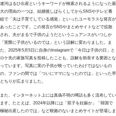
遼河はるひ出産というキーワードが検索されるようになった最
大の理由の一つは、結婚後しばらくしてからSNSやテレビ番
組で「夫は子育てしている感覚」といったユーモラスな発言が
あったことです。この発言がSNSやまとめサイトなどで拡散
され、夫がまるで子供のようだというニュアンスがいつしか
「実際に子供がいるのでは」という誤解に変わりました。ま
た、2025年5月5日に自身のInstagramで「今日は子供の日」と
ロケ先の家族写真を投稿したことも、誤解を助長する要因とな
っています。写真に実の子供が映っていたわけではないもの
の、ファンの間では「ついにママになったのでは」といった早
とちりが広まりました。
また、インターネット上には真偽不明の噂話も多く流布してい
ます。たとえば、2024年以降には「双子を妊娠か」「韓国で
極秘出産したのでは」など根拠のないまとめサイトが登場しま