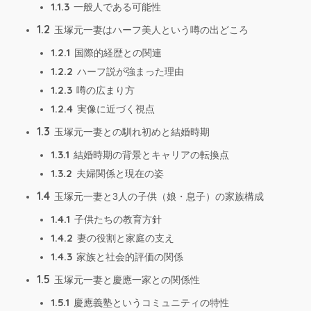
1.1.3
一般人である可能性
1.2
玉塚元一妻はハーフ美人という噂の出どころ
1.2.1
国際的経歴との関連
1.2.2
ハーフ説が強まった理由
1.2.3
噂の広まり方
1.2.4
実像に近づく視点
1.3
玉塚元一妻との馴れ初めと結婚時期
1.3.1
結婚時期の背景とキャリアの転換点
1.3.2
夫婦関係と現在の姿
1.4
玉塚元一妻と3人の子供（娘・息子）の家族構成
1.4.1
子供たちの教育方針
1.4.2
妻の役割と家庭の支え
1.4.3
家族と社会的評価の関係
1.5
玉塚元一妻と慶應一家との関係性
1.5.1
慶應義塾というコミュニティの特性