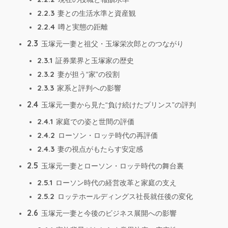
2.2.3
妻との生活水準と資産観
2.2.4
噂と実態の距離
2.3
玉塚元一妻と祖父・玉塚栄次郎とのつながり
2.3.1
証券業界と玉塚家の歴史
2.3.2
妻が担う“家”の役割
2.3.3
家系と評判への影響
2.4
玉塚元一妻から見た“負け続けたプリンス”の評判
2.4.1
家庭での姿と世間の評価
2.4.2
ローソン・ロッテ時代の再評価
2.4.3
妻の視点がもたらす安定感
2.5
玉塚元一妻とローソン・ロッテ時代の舞台裏
2.5.1
ローソン時代の経営改革と家庭の支え
2.5.2
ロッテホールディングス社長就任後の変化
2.6
玉塚元一妻と今後のビジネス展開への影響