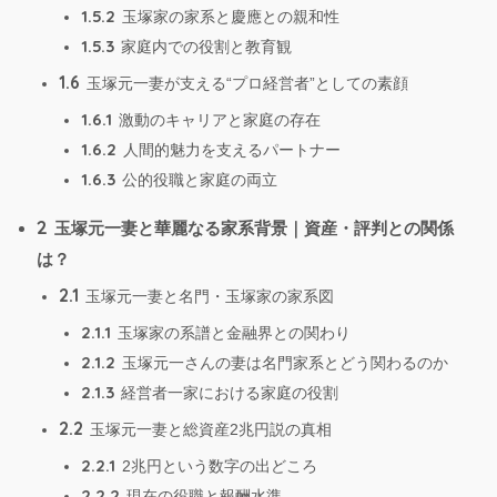
1.5.2
玉塚家の家系と慶應との親和性
1.5.3
家庭内での役割と教育観
1.6
玉塚元一妻が支える“プロ経営者”としての素顔
1.6.1
激動のキャリアと家庭の存在
1.6.2
人間的魅力を支えるパートナー
1.6.3
公的役職と家庭の両立
2
玉塚元一妻と華麗なる家系背景｜資産・評判との関係
は？
2.1
玉塚元一妻と名門・玉塚家の家系図
2.1.1
玉塚家の系譜と金融界との関わり
2.1.2
玉塚元一さんの妻は名門家系とどう関わるのか
2.1.3
経営者一家における家庭の役割
2.2
玉塚元一妻と総資産2兆円説の真相
2.2.1
2兆円という数字の出どころ
2.2.2
現在の役職と報酬水準