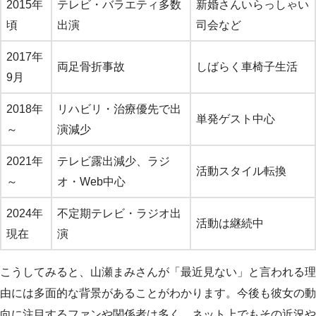
2015年
テレビ・バラエティ多数
新婚さんいらっしゃい
頃
出演
司会など
2017年
両足骨折事故
しばらく車椅子生活
9月
2018年
リハビリ・治療優先で出
単発ゲスト中心
～
演減少
2021年
テレビ露出減少、ラジ
活動スタイル転換
～
オ・Web中心
2024年
不定期テレビ・ラジオ出
活動は継続中
現在
演
こうしてみると、山瀬まみさんが「最近見ない」と言われる理
由には多面的な背景があることがわかります。今後も彼女の動
向に注目するファンや関係者は多く、ネット上でもその近況や