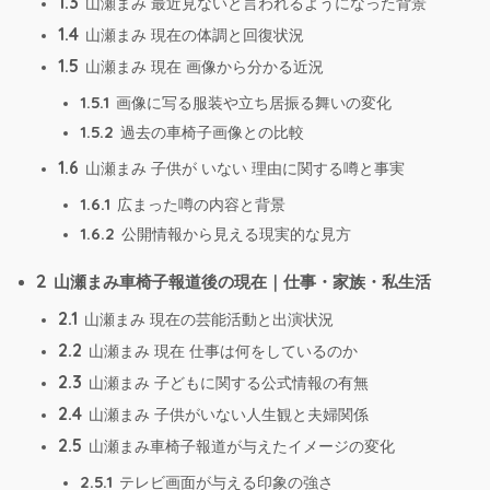
1.3
山瀬まみ 最近見ないと言われるようになった背景
1.4
山瀬まみ 現在の体調と回復状況
1.5
山瀬まみ 現在 画像から分かる近況
1.5.1
画像に写る服装や立ち居振る舞いの変化
1.5.2
過去の車椅子画像との比較
1.6
山瀬まみ 子供が いない 理由に関する噂と事実
1.6.1
広まった噂の内容と背景
1.6.2
公開情報から見える現実的な見方
2
山瀬まみ車椅子報道後の現在｜仕事・家族・私生活
2.1
山瀬まみ 現在の芸能活動と出演状況
2.2
山瀬まみ 現在 仕事は何をしているのか
2.3
山瀬まみ 子どもに関する公式情報の有無
2.4
山瀬まみ 子供がいない人生観と夫婦関係
2.5
山瀬まみ車椅子報道が与えたイメージの変化
2.5.1
テレビ画面が与える印象の強さ