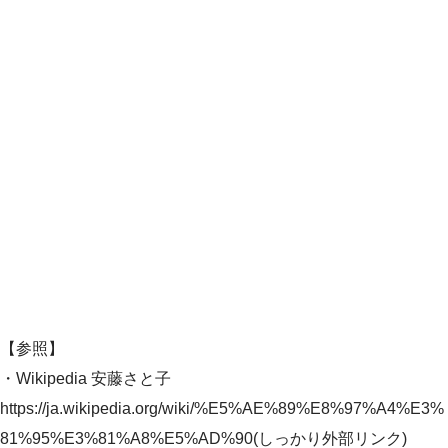
【参照】
・Wikipedia 安藤さと子
https://ja.wikipedia.org/wiki/%E5%AE%89%E8%97%A4%E3%
81%95%E3%81%A8%E5%AD%90(しっかり外部リンク)