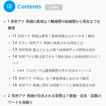
Contents
[
hide
]
1
安村アナ 再婚の真相は？離婚歴や結婚歴から現在までを
整理
1.1
安村アナ 再婚は事実？最新情報をわかりやすく解説
1.2
日テレ 安村アナ 再婚と検索される理由とは
1.3
安村直樹 妻はどんな人物？結婚相手との関係を紹介
1.4
安村アナの妻は誰ですか？馴れ初めと結婚当時のエピソ
ード
1.4.1
プロポーズは慶應義塾大学の日吉キャンパス
1.5
安村アナ 子供はいる？家族構成とあわせて解説
1.6
安村アナ 再婚に関する関連ワードと検索意図を分析
2
安村アナ 再婚が注目される背景は？家族・近況・話題の
ワードを深掘り