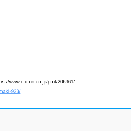
.oricon.co.jp/prof/206961/
omaki-923/