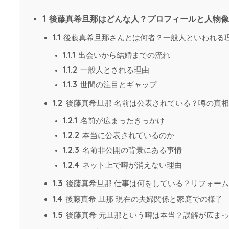
1
後藤真希旦那はどんな人？プロフィールと人物像
1.1
後藤真希旦那さんとは何者？一般人といわれる
1.1.1
出会いから結婚までの流れ
1.1.2
一般人とされる理由
1.1.3
世間の注目とギャップ
1.2
後藤真希旦那 名前は公表されている？噂の真相
1.2.1
名前が広まったきっかけ
1.2.2
本当に公表されているのか
1.2.3
名前非公開の背景にある事情
1.2.4
ネット上で噂が消えない理由
1.3
後藤真希旦那 仕事は何をしている？リフォー
1.4
後藤真希 旦那 現在の夫婦関係と家庭での様子
1.5
後藤真希 元旦那という噂は本当？誤解が広ま