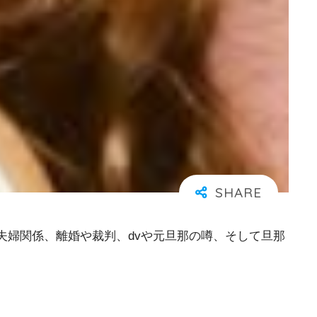
夫婦関係、離婚や裁判、dvや元旦那の噂、そして旦那