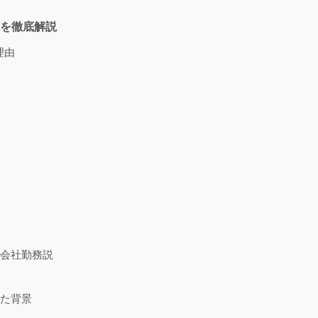
を徹底解説
理由
ム会社勤務説
った背景