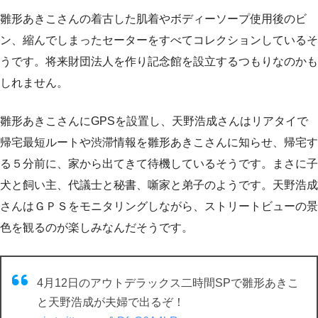
雛形あきこさんの着古した肌着やボディーソープ使用後のビ
ン、縮んでしまったセーターをすべてコレクションしているそ
うです。将来財団法人を作り記念館を設立するつもりなのかも
しれません。
雛形あきこさんにGPSを設置し、天野浩成さんはリアタイで
帰宅最短ルートや渋滞情報を雛形あきこさんに知らせ、帰宅す
る５分前に、家から出てきて待機しているそうです。まさに子
犬と飼い主、代議士と秘書、噺家と弟子のようです。天野浩成
さんはＧＰＳをモニタリングしながら、ストリートビューの景
色を観るのが楽しみなんだそうです。
4月12日のアウトデラックス二時間SPで雛形あきこ
と天野浩成が夫婦で出るぞ！