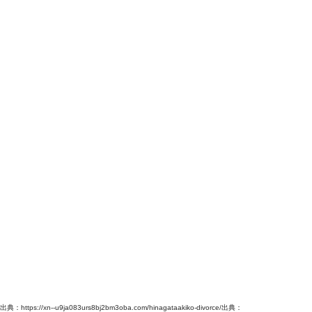
出典：https://xn--u9ja083urs8bj2bm3oba.com/hinagataakiko-divorce/出典：