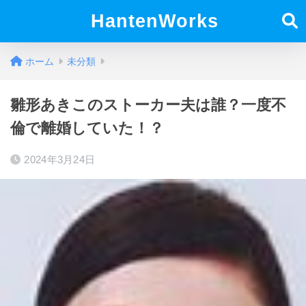
HantenWorks
ホーム
未分類
雛形あきこのストーカー夫は誰？一度不
倫で離婚していた！？
2024年3月24日