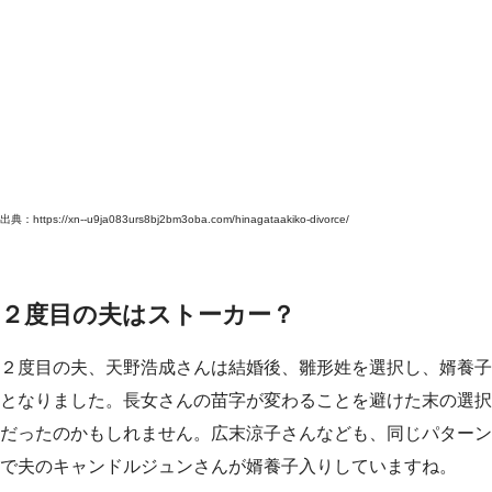
出典：https://xn--u9ja083urs8bj2bm3oba.com/hinagataakiko-divorce/
２度目の夫はストーカー？
２度目の夫、天野浩成さんは結婚後、雛形姓を選択し、婿養子
となりました。長女さんの苗字が変わることを避けた末の選択
だったのかもしれません。広末涼子さんなども、同じパターン
で夫のキャンドルジュンさんが婿養子入りしていますね。