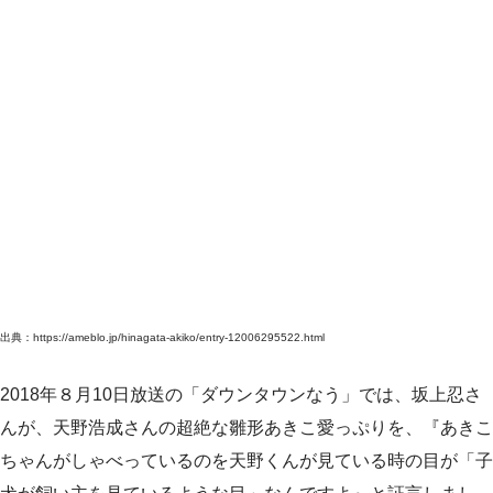
出典：https://ameblo.jp/hinagata-akiko/entry-12006295522.html
2018年８月10日放送の「ダウンタウンなう」では、坂上忍さ
んが、天野浩成さんの超絶な雛形あきこ愛っぷりを、『あきこ
ちゃんがしゃべっているのを天野くんが見ている時の目が「子