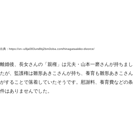
出典：https://xn--u9ja083urs8bj2bm3oba.com/hinagataakiko-divorce/
離婚後、長女さんの「親権」は元夫・山本一磨さんが持ちまし
たが、監護権は雛形あきこさんが持ち、養育も雛形あきこさん
がすることで落着していたそうです。慰謝料、養育費などの条
件はありませんでした。