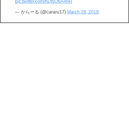
pic.twitter.com/hDfsO6A4hR
— からーる (@cararu17)
March 28, 2018