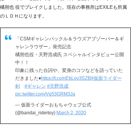
橘朔也 役でブレイクしました。現在の事務所はEXILEも所属
のＬＤＨになります。
「CSMギャレンバックル＆ラウズアブゾーバー＆ギ
ャレンラウザー」発売記念
橘朔也役・天野浩成氏 スペシャルインタビュー公開
中！！
印象に残った台詞や、変身のコツなどを語っていた
だきました♦
https://t.co/nEbLov3SZB
#仮面ライダー
剣
#ギャレン
#天野浩成
pic.twitter.com/Vq53GRM3Ja
— 仮面ライダーおもちゃウェブ公式
(@bandai_ridertoy)
March 2, 2020