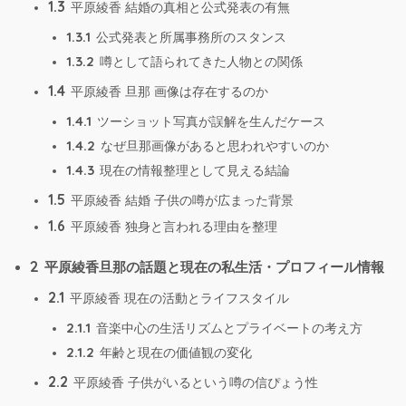
1.3
平原綾香 結婚の真相と公式発表の有無
1.3.1
公式発表と所属事務所のスタンス
1.3.2
噂として語られてきた人物との関係
1.4
平原綾香 旦那 画像は存在するのか
1.4.1
ツーショット写真が誤解を生んだケース
1.4.2
なぜ旦那画像があると思われやすいのか
1.4.3
現在の情報整理として見える結論
1.5
平原綾香 結婚 子供の噂が広まった背景
1.6
平原綾香 独身と言われる理由を整理
2
平原綾香旦那の話題と現在の私生活・プロフィール情報
2.1
平原綾香 現在の活動とライフスタイル
2.1.1
音楽中心の生活リズムとプライベートの考え方
2.1.2
年齢と現在の価値観の変化
2.2
平原綾香 子供がいるという噂の信ぴょう性