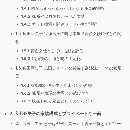
1.4.1
噂が広まったきっかけとなる外見的特徴
1.4.2
家系や出身情報から見た実情
1.4.3
ネット検索と関連ワードが生む誤解
1.5
広田亜矢子 宝塚出身の噂は本当？舞台女優時代との関
係
1.5.1
舞台女優としての活動と評価
1.5.2
結婚後の引退と噂の固定化
1.6
広田亜矢子 広田レオナとの関係｜従姉妹としての家系
図
1.6.1
従姉妹関係が生んだ出会いの連鎖
1.6.2
家系と表現の世界との結び付き
1.6.3
現在も続く家族としてのつながり
2
広田亜矢子の家族構成とプライベートな一面
2.1
広田亜矢子 息子は俳優・寛一郎｜親子関係とエピソー