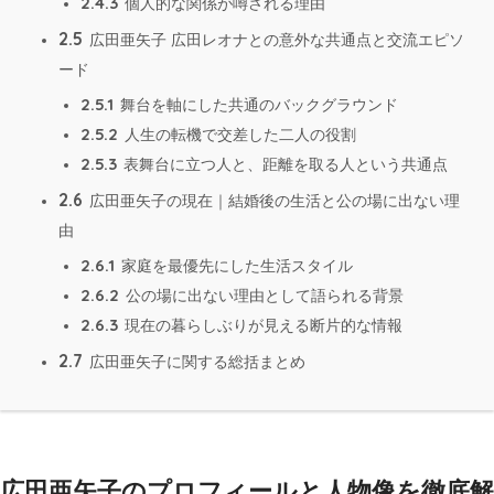
2.4.3
個人的な関係が噂される理由
2.5
広田亜矢子 広田レオナとの意外な共通点と交流エピソ
ード
2.5.1
舞台を軸にした共通のバックグラウンド
2.5.2
人生の転機で交差した二人の役割
2.5.3
表舞台に立つ人と、距離を取る人という共通点
2.6
広田亜矢子の現在｜結婚後の生活と公の場に出ない理
由
2.6.1
家庭を最優先にした生活スタイル
2.6.2
公の場に出ない理由として語られる背景
2.6.3
現在の暮らしぶりが見える断片的な情報
2.7
広田亜矢子に関する総括まとめ
広田亜矢子のプロフィールと人物像を徹底解