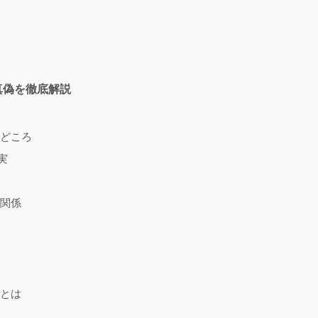
真偽を徹底解説
出どころ
実
族関係
解とは