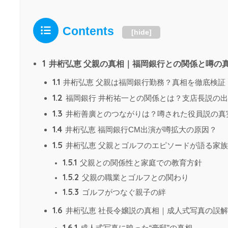
Contents
[
hide
]
1
井桁弘恵 父親の真相｜福岡銀行との関係と噂の
1.1
井桁弘恵 父親は福岡銀行勤務？真相を徹底検証
1.2
福岡銀行 井桁祐一との関係とは？支店長説の
1.3
井桁善廣とのつながりは？噂された役員説の真
1.4
井桁弘恵 福岡銀行CM出演が噂拡大の原因？
1.5
井桁弘恵 父親とゴルフのエピソードが語る家
1.5.1
父親との関係性と家庭での教育方針
1.5.2
父親の職業とゴルフとの関わり
1.5.3
ゴルフがつなぐ親子の絆
1.6
井桁弘恵 社長令嬢説の真相｜成人式写真の誤
1.6.1