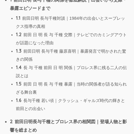
暴露エピソードまで
1.1
前田日明 長与千種対談｜1984年の出会いとスープレッ
クス指導の真相
1.2
前田 日 明 長 与 千種 交際｜テレビでのカミングアウト
が話題になった理由
1.3
前田日明 長与千種 藤原喜明｜暴露発言で明かされた驚
きの関係
1.4
長 与 千種 前田 日 明 関係｜プロレス界に残る二人の伝
説とは
1.5
前田 日 明 長 与 千種 暴露｜当時の関係者が語る知られ
ざる舞台裏
1.6
長与千種 若い頃｜クラッシュ・ギャルズ時代の輝きと
前田との出会い
2
前田日明長与千種とプロレス界の相関図｜登場人物と影
響を総まとめ