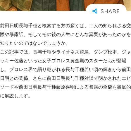
前田日明長与千種と検索する方の多くは、二人の知られざる交
際や暴露話、そしてその後の人生にどんな真実があったのかを
知りたいのではないでしょうか。
この記事では、長与千種やライオネス飛鳥、ダンプ松本、ジャ
ッキー佐藤といった女子プロレス黄金期のスターたちが登場
し、プロレス界で語り継がれる長与千種若い頃の輝きから前田
日明との関係、さらに前田日明長与千種対談で明かされたエピ
ソードや前田日明長与千種藤原喜明による暴露の全貌を徹底的
に解説します。