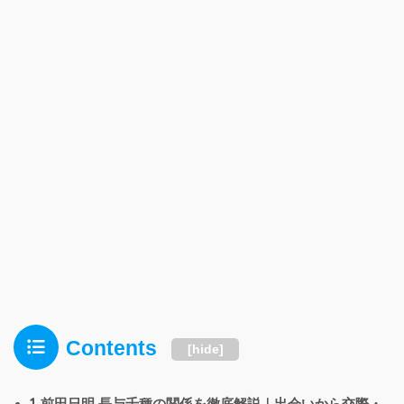
Contents
[
hide
]
1
前田日明 長与千種の関係を徹底解説｜出会いから交際・