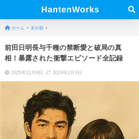
HantenWorks
ホーム
未分類
前田日明長与千種の禁断愛と破局の真
相！暴露された衝撃エピソード全記録
2025年11月8日
2026年2月9日