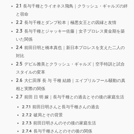
2.1
長与千種とライオネス飛鳥｜クラッシュ・ギャルズの絆
と宿命
2.2
長与千種とダンプ松本｜極悪女王との因縁と友情
2.3
長与千種とジャッキー佐藤｜女子プロレス黄金期を築
いた関係
2.4
前田日明と橋本真也｜新日本プロレスを支えた二人の
対比
2.5
デビル雅美とクラッシュ・ギャルズ｜空手特訓と試合
スタイルの変革
2.6
大仁田厚 長 与 千種 結婚｜エイプリルフール騒動の真
相と実際の関係
2.7
前田 日 明 嫁｜長与千種との過去とその後の家庭生活
2.7.1
前田日明さんと長与千種さんの過去
2.7.2
破局とその背景
2.7.3
前田日明さんのその後の家庭生活
2.7.4
長与千種さんとのその後の関係