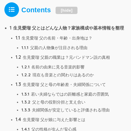
Contents
[
hide
]
1
生見愛瑠 父とはどんな人物？家族構成や基本情報を整理
1.1
生見愛瑠 父の名前・年齢・出身地は？
1.1.1
父親の人物像が注目される理由
1.2
生見愛瑠 父親の職業は？元バンドマン説の真相
1.2.1
名前の由来に見る音楽的影響
1.2.2
現在も音楽との関わりはあるのか
1.3
生見愛瑠 父と母の年齢差・夫婦関係について
1.3.1
若い夫婦ならではの距離感と家庭の雰囲気
1.3.2
父と母の役割分担と支え合い
1.3.3
夫婦関係が安定していると評価される理由
1.4
生見愛瑠 父が娘に与えた影響とは
1.4.1
父の性格が生んだ安心感