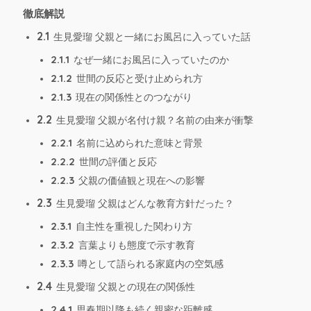
徹底解説
2.1
生見愛瑠 父親と一緒にお風呂に入っていた話
2.1.1
なぜ一緒にお風呂に入っていたのか
2.1.2
世間の反応と受け止められ方
2.1.3
現在の関係性とのつながり
2.2
生見愛瑠 父親が名付け親？名前の由来が衝撃
2.2.1
名前に込められた意味と背景
2.2.2
世間の評価と反応
2.2.3
父親の価値観と現在への影響
2.3
生見愛瑠 父親はどんな教育方針だった？
2.3.1
自主性を重視した関わり方
2.3.2
言葉よりも態度で示す教育
2.3.3
噂として語られる家庭内の空気感
2.4
生見愛瑠 父親との現在の関係性
2.4.1
思春期以降も続く親密な距離感