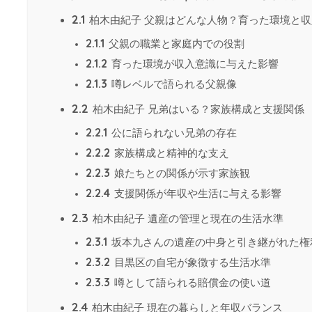
2.1
柏木由紀子 父親はどんな人物？育った環境と収
2.1.1
父親の職業と家庭内での役割
2.1.2
育った環境が収入意識に与えた影響
2.1.3
噂レベルで語られる父親像
2.2
柏木由紀子 兄弟はいる？家族構成と支援関係
2.2.1
公に語られない兄弟の存在
2.2.2
家族構成と精神的な支え
2.2.3
娘たちとの関係が示す家族観
2.2.4
支援関係が年収や生活に与える影響
2.3
柏木由紀子 遺産の管理と現在の生活水準
2.3.1
坂本九さんの遺産の中身と引き継がれた権
2.3.2
目黒区の自宅が象徴する生活水準
2.3.3
噂として語られる賠償金の使い道
2.4
柏木由紀子 現在の暮らしと年収バランス