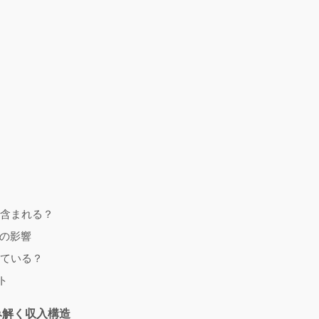
に含まれる？
の影響
している？
ト
み解く収入構造