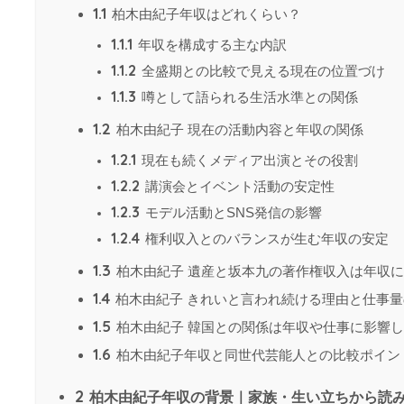
1.1
柏木由紀子年収はどれくらい？
1.1.1
年収を構成する主な内訳
1.1.2
全盛期との比較で見える現在の位置づけ
1.1.3
噂として語られる生活水準との関係
1.2
柏木由紀子 現在の活動内容と年収の関係
1.2.1
現在も続くメディア出演とその役割
1.2.2
講演会とイベント活動の安定性
1.2.3
モデル活動とSNS発信の影響
1.2.4
権利収入とのバランスが生む年収の安定
1.3
柏木由紀子 遺産と坂本九の著作権収入は年収
1.4
柏木由紀子 きれいと言われ続ける理由と仕事量
1.5
柏木由紀子 韓国との関係は年収や仕事に影響
1.6
柏木由紀子年収と同世代芸能人との比較ポイン
2
柏木由紀子年収の背景｜家族・生い立ちから読