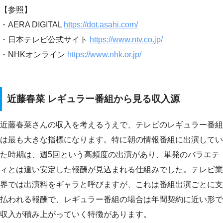
【参照】
・AERA DIGITAL
https://dot.asahi.com/
・日本テレビ公式サイト
https://www.ntv.co.jp/
・NHKオンライン
https://www.nhk.or.jp/
近藤春菜 レギュラー番組から見る収入源
近藤春菜さんの収入を考えるうえで、テレビのレギュラー番組
は最も大きな指標になります。特に朝の情報番組に出演してい
た時期は、週5回という高頻度の出演があり、単発のバラエテ
ィとは違い安定した報酬が見込まれる仕組みでした。テレビ業
界では出演料をギャラと呼びますが、これは番組出演ごとに支
払われる報酬で、レギュラー番組の場合は年間契約に近い形で
収入が積み上がっていく特徴があります。