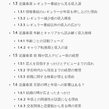
1.3
近藤春菜 レギュラー番組から見る収入源
1.3.1
情報番組のレギュラーが年収を押し上げた理由
1.3.2
レギュラー減少後の収入構造
1.3.3
レギュラー番組以外の収入の広がり
1.4
近藤春菜 年齢とキャリアから読み解く収入推移
1.4.1
年齢ごとの活動フェーズ
1.4.2
キャリア転換期と収入の波
1.5
近藤春菜 前 職や芸人デビュー前の経歴
1.5.1
芸人を目指すきっかけとデビューまでの流れ
1.5.2
学生時代から現在までの経歴の整理
1.5.3
前職に関する検索が増える理由
1.6
近藤春菜 旦那の噂と年収への影響はある？
1.6.1
結婚の噂が広まったきっかけ
1.6.2
年収との関連性が話題になる理由
1.6.3
交友関係と恋愛観から見る噂の背景