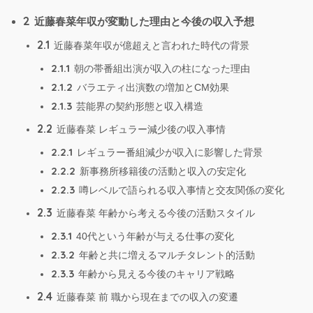
2
近藤春菜年収が変動した理由と今後の収入予想
2.1
近藤春菜年収が億超えと言われた時代の背景
2.1.1
朝の帯番組出演が収入の柱になった理由
2.1.2
バラエティ出演数の増加とCM効果
2.1.3
芸能界の契約形態と収入構造
2.2
近藤春菜 レギュラー減少後の収入事情
2.2.1
レギュラー番組減少が収入に影響した背景
2.2.2
新事務所移籍後の活動と収入の安定化
2.2.3
噂レベルで語られる収入事情と交友関係の変化
2.3
近藤春菜 年齢から考える今後の活動スタイル
2.3.1
40代という年齢が与える仕事の変化
2.3.2
年齢と共に増えるマルチタレント的活動
2.3.3
年齢から見える今後のキャリア戦略
2.4
近藤春菜 前 職から現在までの収入の変遷