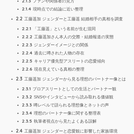
2.1.3
ファンや関係者の見方
2.1.4
現時点での結論に近い整理
2.2
工藤遥加 ジェンダーと工藤遥 結婚相手の真相を調査
2.2.1
「工藤遥」という名前が生む混同
2.2.2
工藤遥加さん本人の交際・結婚報道の実態
2.2.3
ジェンダーイメージとの関係
2.2.4
過去に噂された人物の存在
2.2.5
キャリア優先型アスリートの恋愛傾向
2.2.6
現在見えている真相の整理
2.3
工藤遥加 ジェンダーから見る理想のパートナー像とは
2.3.1
プロアスリートとしての生活とパートナー観
2.3.2
SNSやインタビューから読み取れる価値観
2.3.3
噂レベルで語られる理想像とネットの声
2.3.4
理想のパートナー像に関する整理表
2.3.5
執筆者視点から見たよくある誤解
2.4
工藤遥加 ジェンダーと恋愛観に影響した家族環境