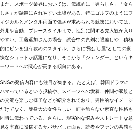
また、スポーツ業界においては、伝統的に「男らしさ」「女ら
しさ」が話題にされやすい土壌がある。特にゴルフのようにフ
ィジカルとメンタル両面で強さが求められる競技においては、
外見や言動、プレースタイルまで、性別に関する先入観が入り
やすい。工藤遥加さんの場合、試合中の真剣な眼差しや、積極
的にピンを狙う攻めのスタイル、さらに“飛ばし屋”としての豪
快なショットが話題になり、そこから「ジェンダー」というキ
ーワードへの関心が高まる傾向にある。
SNSの発信内容にも注目が集まる。たとえば、韓国ドラマに
ハマっているという投稿や、スイーツへの愛着、仲間や家族と
の交流を楽しむ様子などが紹介されており、男性的なイメージ
だけでなく、等身大の女性らしい一面や飾らない素直な性格も
同時に伝わっている。さらに、現実的な悩みやストレートな意
見を率直に投稿するサバサバした面も、読者やファンの共感を