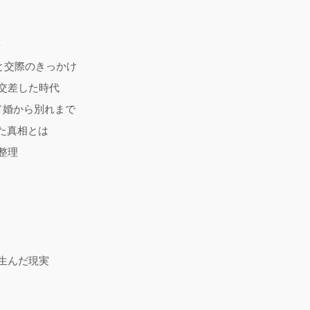
と交際のきっかけ
交差した時代
ド婚から別れまで
た真相とは
整理
生んだ現実