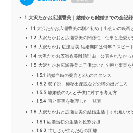
1
大沢たかお広瀬香美｜結婚から離婚までの全記録
1.1
大沢たかお広瀬香美の馴れ初め｜出会いの映画
1.2
大沢たかおと広瀬香美の関係性｜仕事と恋愛が
1.3
大沢たかお 広瀬香美 結婚期間は何年？スピー
1.4
大沢たかお広瀬香美離婚理由｜公表されなかっ
1.5
大沢たかお広瀬香美に子供はいた？噂と事実を
1.5.1
結婚当時の発言と2人のスタンス
1.5.2
双子説、極秘出産説などの噂の出どころ
1.5.3
離婚後の2人と子供に対する考え方
1.5.4
噂と事実を整理した一覧表
1.6
大沢たかおと広瀬香美の結婚生活｜すれ違いが
1.6.1
結婚当初の生活と役割分担
1.6.2
忙しさが生んだ心の距離