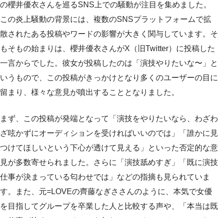
の櫻井優衣さんを巡るSNS上での騒動が注目を集めました。
この炎上騒動の背景には、複数のSNSプラットフォームで拡
散されたある投稿やワードの影響が大きく関与しています。そ
もそもの始まりは、櫻井優衣さんがX（旧Twitter）に投稿した
一言からでした。彼女が投稿したのは「演技やりたいな〜」と
いうもので、この投稿がきっかけとなり多くのユーザーの目に
留まり、様々な意見が噴出することとなりました。
まず、この投稿が発端となって「演技をやりたいなら、わざわ
ざ呟かずにオーディションを受ければいいのでは」「誰かに見
つけてほしいという下心が透けて見える」といった否定的な意
見が多数寄せられました。さらに「演技舐めすぎ」「既に演技
仕事が決まっている匂わせでは」などの指摘も見られていま
す。また、元=LOVEの齊藤なぎささんのように、本気で女優
を目指してグループを卒業した人と比較する声や、「本当は既