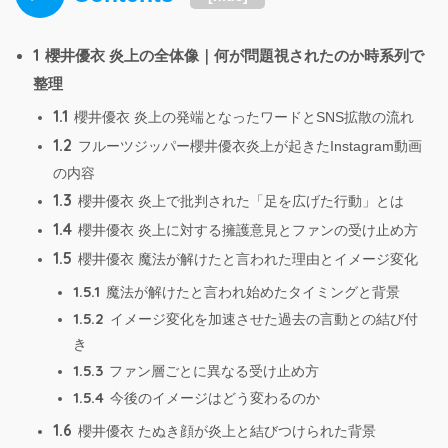
1
櫻井優衣 炎上の全体像｜何が問題視されたのか時系列で
整理
1.1
櫻井優衣 炎上の発端となったワードとSNS拡散の流れ
1.2
フルーツジッパー櫻井優衣炎上が起きたInstagram動画
の内容
1.3
櫻井優衣 炎上で批判された「足を広げた行動」とは
1.4
櫻井優衣 炎上に対する擁護意見とファンの受け止め方
1.5
櫻井優衣 魔法が解けたと言われた理由とイメージ変化
1.5.1
魔法が解けたと言われ始めたタイミングと背景
1.5.2
イメージ変化を加速させた過去の言動との結び付
き
1.5.3
ファン層ごとに異なる受け止め方
1.5.4
今後のイメージはどう変わるのか
1.6
櫻井優衣 たぬき顔が炎上と結びつけられた背景