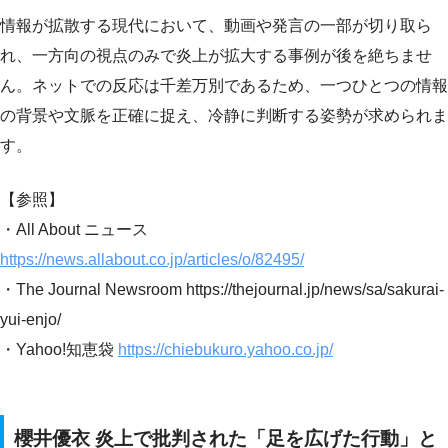
情報が拡散する現代において、動画や発言の一部が切り取ら
れ、一方向の視点のみで炎上が拡大する事例が後を絶ちませ
ん。ネットでの反応は千差万別であるため、一つひとつの情報
の背景や文脈を正確に捉え、冷静に判断する姿勢が求められま
す。
【参照】
・All About ニュース
https://news.allabout.co.jp/articles/o/82495/
・The Journal Newsroom https://thejournal.jp/news/sa/sakurai-
yui-enjo/
・Yahoo!知恵袋
https://chiebukuro.yahoo.co.jp/
櫻井優衣 炎上で批判された「足を広げた行動」と