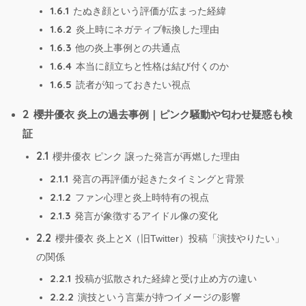
1.6.1
たぬき顔という評価が広まった経緯
1.6.2
炎上時にネガティブ転換した理由
1.6.3
他の炎上事例との共通点
1.6.4
本当に顔立ちと性格は結び付くのか
1.6.5
読者が知っておきたい視点
2
櫻井優衣 炎上の過去事例｜ピンク騒動や匂わせ疑惑も検
証
2.1
櫻井優衣 ピンク 譲った発言が再燃した理由
2.1.1
発言の再評価が起きたタイミングと背景
2.1.2
ファン心理と炎上時特有の視点
2.1.3
発言が象徴するアイドル像の変化
2.2
櫻井優衣 炎上とX（旧Twitter）投稿「演技やりたい」
の関係
2.2.1
投稿が拡散された経緯と受け止め方の違い
2.2.2
演技という言葉が持つイメージの影響