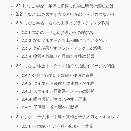
2.1
しなこ 学歴｜年収に影響した学生時代の経験とは
2.2
しなこ 出身大学｜専攻と現在の仕事とのつながり
2.3
しなこ本名｜名前の由来とブランディング戦略
2.3.1
本名の一部と幼少期からの呼び名
2.3.2
なぜフルネームを非公開にしているのか
2.3.3
名前が果たすブランディング上の役割
2.3.4
検索され続ける理由と今後の影響
2.4
しなこ 体重｜スタイル維持と活動イメージの関係
2.4.1
公開されている数値と発信の背景
2.4.2
ダイエット経験と健康面への配慮
2.4.3
スタイルと原宿系イメージの関係
2.4.4
噂や誤解が生まれやすい理由
2.4.5
子供層・若年層への影響
2.5
しなこ 子供嫌い｜噂の真相と子供人気とのギャップ
2.5.1
子供嫌いという噂が広まった背景