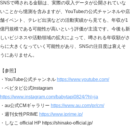
SNSで噂される金額は、実際の収入データが公開されていな
いことから憶測を含みますが、YouTubeの公式チャンネルや店
舗イベント、テレビ出演などの活動実績から見ても、年収が1
億円規模である可能性が高いという評価が主流です。今後も新
しいビジネスや活動領域の拡大によって、噂される年収額がさ
らに大きくなっていく可能性があり、SNSの注目度は衰えそ
うにありません。
【参照】
・YouTube公式チャンネル
https://www.youtube.com/
・ベビタピ公式Instagram
https://www.instagram.com/babytapi0824/?hl=ja
・au公式CMギャラリー
https://www.au.com/pr/cm/
・週刊女性PRIME
https://www.jprime.jp/
・しなこ official HP https://shinako-official.jp/