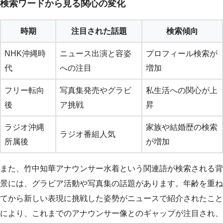
検索ワードから見る関心の変化
時期
注目された話題
検索傾向
NHK沖縄時
ニュース出演と容姿
プロフィール検索が
代
への注目
増加
フリー転向
写真集発売やグラビ
私生活への関心が上
後
ア挑戦
昇
ラジオ沖縄
家族や結婚歴の検索
ラジオ番組人気
所属後
が増加
また、竹中知華アナウンサー水着という関連語が検索される背
景には、グラビア活動や写真集の話題があります。年齢を重ね
てから新しい表現に挑戦した姿勢がニュースで紹介されたこと
により、これまでのアナウンサー像とのギャップが注目され、