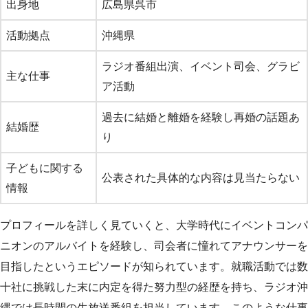
出身地
広島県呉市
活動拠点
沖縄県
ラジオ番組出演、イベント司会、グラビ
主な仕事
ア活動
過去に結婚と離婚を経験し再婚の話題あ
結婚歴
り
子どもに関する
公表された具体的な内容は見当たらない
情報
プロフィールを詳しく見ていくと、大学時代にイベントコンパ
ニオンのアルバイトを経験し、司会者に憧れてアナウンサーを
目指したというエピソードが知られています。就職活動では数
十社に挑戦した末に内定を得た努力型の経歴を持ち、ラジオ沖
縄では長時間の生放送番組を担当しています。このような仕事