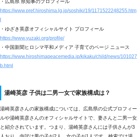
・広島県 県知事のプロフィール
https://www.pref.hiroshima.lg.jp/soshiki/19/1171522248255.htm
l
・ゆざき英彦オフィシャルサイト プロフィール
https://www.yuzaki.org/profile/
・中国新聞ヒロシマ平和メディア 子育てのページ ニュース
https://www.hiroshimapeacemedia.jp/kikaku/child/news/101027
b.html
湯崎英彦 子供は二男一女で家族構成は？
湯崎英彦さんの家族構成については、広島県の公式プロフィー
ルや湯崎英彦さんのオフィシャルサイトで、妻さんと二男一女
と紹介されています。つまり、湯崎英彦さんには子供さんが3
人おり、内訳は男の子が2人、女の子が1人です。検索では湯