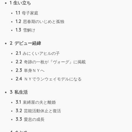
1
生い立ち
1.1
母子家庭
1.2
思春期のいじめと孤独
1.3
雪解け
2
デビュー経緯
2.1
みにくいアヒルの子
2.2
奇跡の一枚が『ヴォーグ』に掲載
2.3
単身ＮＹへ
2.4
ＮＹでランウェイモデルになる
3
私生活
3.1
束縛屋の夫と離婚
3.2
芸能活動休止と復活
3.3
愛息の成長