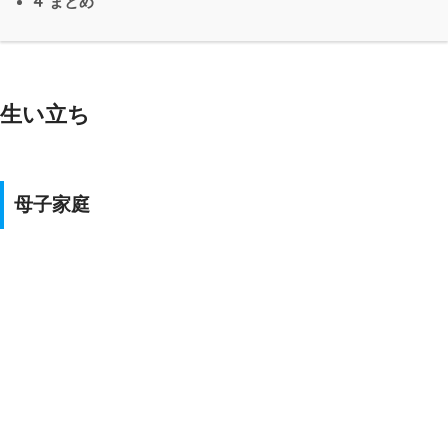
4
まとめ
生い立ち
母子家庭