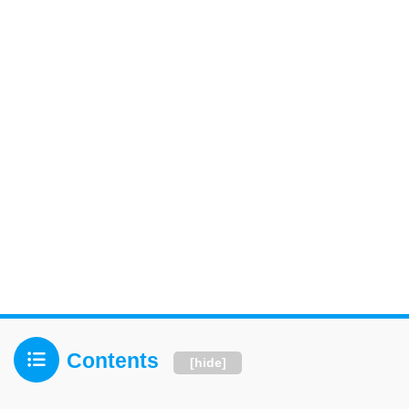
Contents
[
hide
]