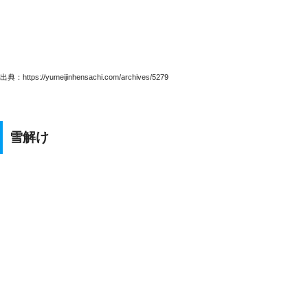
出典：https://yumeijinhensachi.com/archives/5279
雪解け